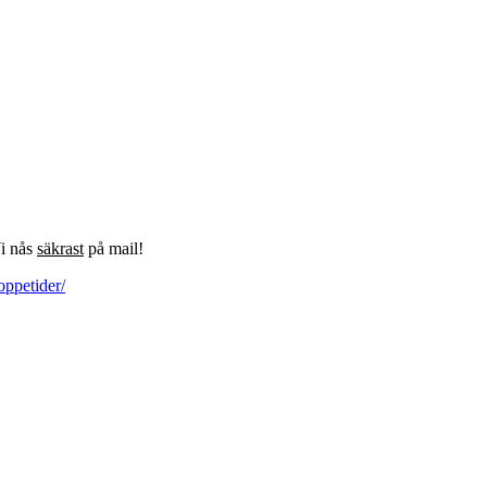
Vi nås
säkrast
på mail!
oppetider/