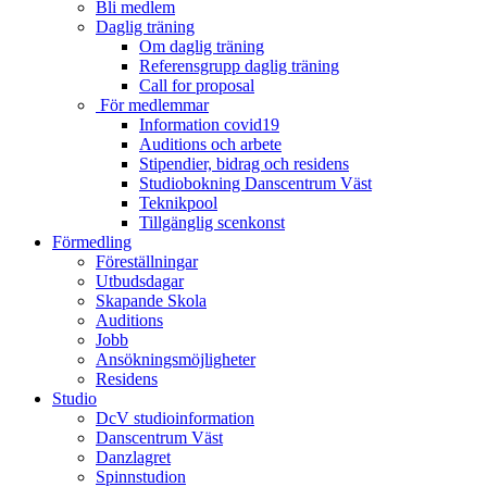
Bli medlem
Daglig träning
Om daglig träning
Referensgrupp daglig träning
Call for proposal
För medlemmar
Information covid19
Auditions och arbete
Stipendier, bidrag och residens
Studiobokning Danscentrum Väst
Teknikpool
Tillgänglig scenkonst
Förmedling
Föreställningar
Utbudsdagar
Skapande Skola
Auditions
Jobb
Ansökningsmöjligheter
Residens
Studio
DcV studioinformation
Danscentrum Väst
Danzlagret
Spinnstudion