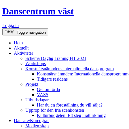
Danscentrum väst
Logga in
meny
Toggle navigation
Hem
Aktuellt
Aktiviteter
Schema Daglig Träning HT 2021
Workshops
Konstnärsnämndens internationella dansprogram
Konstnärsnämnden: Internationella dansprogramme
Tidigare residens
Projekt
Genomförda
VASS
Utbudsdagar
Har du en föreställning du vill sälja?
Upprop för den fria scenkonsten
Kulturbudgeten: Ett steg i rätt riktning
Dansare/Koreograf
Medlemskap