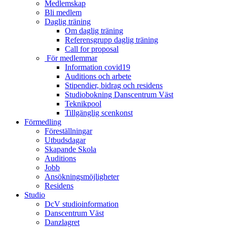
Medlemskap
Bli medlem
Daglig träning
Om daglig träning
Referensgrupp daglig träning
Call for proposal
För medlemmar
Information covid19
Auditions och arbete
Stipendier, bidrag och residens
Studiobokning Danscentrum Väst
Teknikpool
Tillgänglig scenkonst
Förmedling
Föreställningar
Utbudsdagar
Skapande Skola
Auditions
Jobb
Ansökningsmöjligheter
Residens
Studio
DcV studioinformation
Danscentrum Väst
Danzlagret