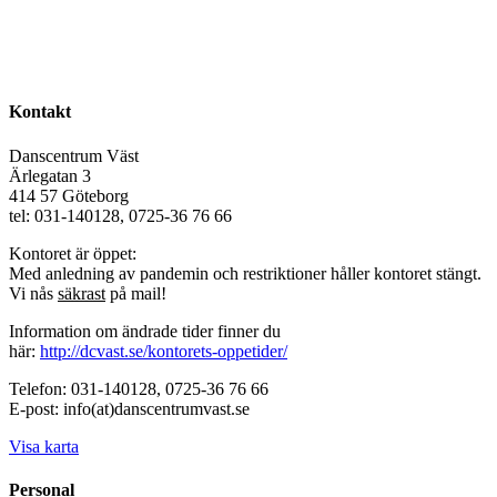
Kontakt
Danscentrum Väst
Ärlegatan 3
414 57 Göteborg
tel: 031-140128, 0725-36 76 66
Kontoret är öppet:
Med anledning av pandemin och restriktioner håller kontoret stängt.
Vi nås
säkrast
på mail!
Information om ändrade tider finner du
här:
http://dcvast.se/kontorets-oppetider/
Telefon: 031-140128, 0725-36 76 66
E-post: info(at)danscentrumvast.se
Visa karta
Personal