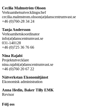
Cecilia Malmström Olsson
Verksamhetsutvecklingschef
cecilia.malmstrom.olsson(at)danscentrumvast.se
+46 (0)760-28 34 24
Tanja Andersson
Verksamhetskoordinator
info(at)danscentrumvast.se
031-140128
+46 (0)725 36 76 66
Nina Rajabi
Projektutvecklare
nina.rajabi(at)danscentrumvast.se
+46 (0)760 20 67 22
Nätverkstan Ekonomitjänst
Ekonomisk administration
Anna Hedin, Baker Tilly EMK
Revisor
Följ oss