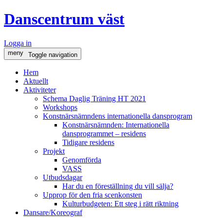
Danscentrum väst
Logga in
meny
Toggle navigation
Hem
Aktuellt
Aktiviteter
Schema Daglig Träning HT 2021
Workshops
Konstnärsnämndens internationella dansprogram
Konstnärsnämnden: Internationella
dansprogrammet – residens
Tidigare residens
Projekt
Genomförda
VASS
Utbudsdagar
Har du en föreställning du vill sälja?
Upprop för den fria scenkonsten
Kulturbudgeten: Ett steg i rätt riktning
Dansare/Koreograf