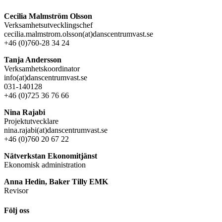
Cecilia Malmström Olsson
Verksamhetsutvecklingschef
cecilia.malmstrom.olsson(at)danscentrumvast.se
+46 (0)760-28 34 24
Tanja Andersson
Verksamhetskoordinator
info(at)danscentrumvast.se
031-140128
+46 (0)725 36 76 66
Nina Rajabi
Projektutvecklare
nina.rajabi(at)danscentrumvast.se
+46 (0)760 20 67 22
Nätverkstan Ekonomitjänst
Ekonomisk administration
Anna Hedin, Baker Tilly EMK
Revisor
Följ oss