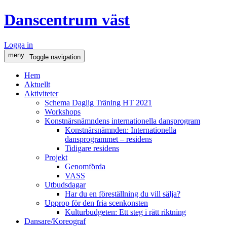
Danscentrum väst
Logga in
meny
Toggle navigation
Hem
Aktuellt
Aktiviteter
Schema Daglig Träning HT 2021
Workshops
Konstnärsnämndens internationella dansprogram
Konstnärsnämnden: Internationella
dansprogrammet – residens
Tidigare residens
Projekt
Genomförda
VASS
Utbudsdagar
Har du en föreställning du vill sälja?
Upprop för den fria scenkonsten
Kulturbudgeten: Ett steg i rätt riktning
Dansare/Koreograf