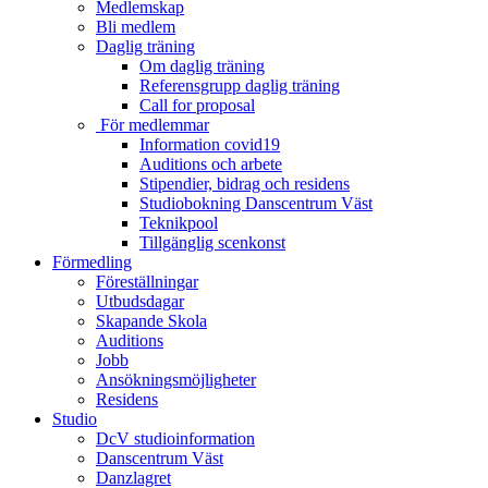
Medlemskap
Bli medlem
Daglig träning
Om daglig träning
Referensgrupp daglig träning
Call for proposal
För medlemmar
Information covid19
Auditions och arbete
Stipendier, bidrag och residens
Studiobokning Danscentrum Väst
Teknikpool
Tillgänglig scenkonst
Förmedling
Föreställningar
Utbudsdagar
Skapande Skola
Auditions
Jobb
Ansökningsmöjligheter
Residens
Studio
DcV studioinformation
Danscentrum Väst
Danzlagret