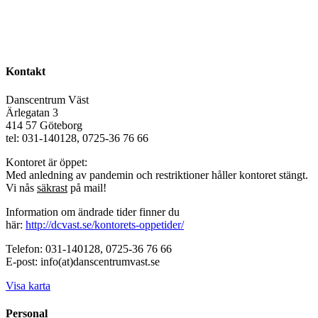
Kontakt
Danscentrum Väst
Ärlegatan 3
414 57 Göteborg
tel: 031-140128, 0725-36 76 66
Kontoret är öppet:
Med anledning av pandemin och restriktioner håller kontoret stängt.
Vi nås
säkrast
på mail!
Information om ändrade tider finner du
här:
http://dcvast.se/kontorets-oppetider/
Telefon: 031-140128, 0725-36 76 66
E-post: info(at)danscentrumvast.se
Visa karta
Personal