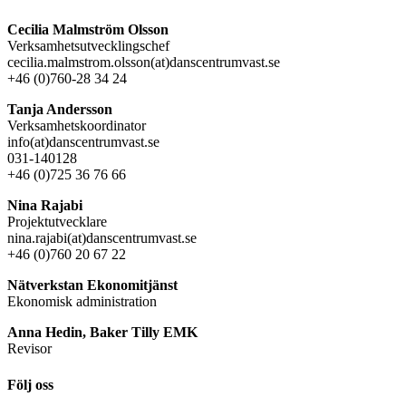
Cecilia Malmström Olsson
Verksamhetsutvecklingschef
cecilia.malmstrom.olsson(at)danscentrumvast.se
+46 (0)760-28 34 24
Tanja Andersson
Verksamhetskoordinator
info(at)danscentrumvast.se
031-140128
+46 (0)725 36 76 66
Nina Rajabi
Projektutvecklare
nina.rajabi(at)danscentrumvast.se
+46 (0)760 20 67 22
Nätverkstan Ekonomitjänst
Ekonomisk administration
Anna Hedin, Baker Tilly EMK
Revisor
Följ oss