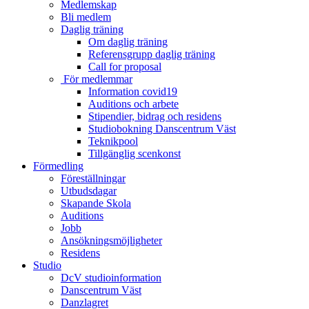
Medlemskap
Bli medlem
Daglig träning
Om daglig träning
Referensgrupp daglig träning
Call for proposal
För medlemmar
Information covid19
Auditions och arbete
Stipendier, bidrag och residens
Studiobokning Danscentrum Väst
Teknikpool
Tillgänglig scenkonst
Förmedling
Föreställningar
Utbudsdagar
Skapande Skola
Auditions
Jobb
Ansökningsmöjligheter
Residens
Studio
DcV studioinformation
Danscentrum Väst
Danzlagret