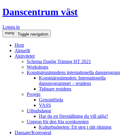
Danscentrum väst
Logga in
meny
Toggle navigation
Hem
Aktuellt
Aktiviteter
Schema Daglig Träning HT 2021
Workshops
Konstnärsnämndens internationella dansprogram
Konstnärsnämnden: Internationella
dansprogrammet – residens
Tidigare residens
Projekt
Genomförda
VASS
Utbudsdagar
Har du en föreställning du vill sälja?
Upprop för den fria scenkonsten
Kulturbudgeten: Ett steg i rätt riktning
Dansare/Koreograf