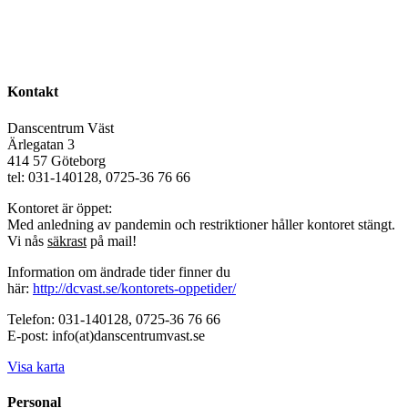
Kontakt
Danscentrum Väst
Ärlegatan 3
414 57 Göteborg
tel: 031-140128, 0725-36 76 66
Kontoret är öppet:
Med anledning av pandemin och restriktioner håller kontoret stängt.
Vi nås
säkrast
på mail!
Information om ändrade tider finner du
här:
http://dcvast.se/kontorets-oppetider/
Telefon: 031-140128, 0725-36 76 66
E-post: info(at)danscentrumvast.se
Visa karta
Personal