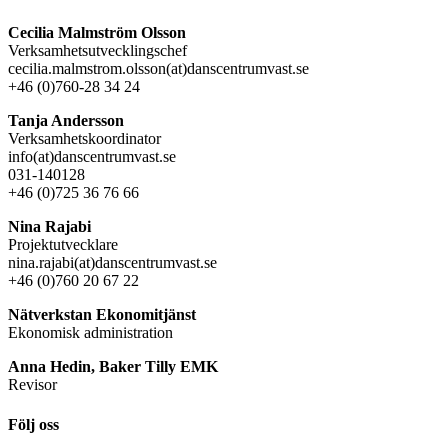
Cecilia Malmström Olsson
Verksamhetsutvecklingschef
cecilia.malmstrom.olsson(at)danscentrumvast.se
+46 (0)760-28 34 24
Tanja Andersson
Verksamhetskoordinator
info(at)danscentrumvast.se
031-140128
+46 (0)725 36 76 66
Nina Rajabi
Projektutvecklare
nina.rajabi(at)danscentrumvast.se
+46 (0)760 20 67 22
Nätverkstan Ekonomitjänst
Ekonomisk administration
Anna Hedin, Baker Tilly EMK
Revisor
Följ oss