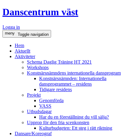
Danscentrum väst
Logga in
meny
Toggle navigation
Hem
Aktuellt
Aktiviteter
Schema Daglig Träning HT 2021
Workshops
Konstnärsnämndens internationella dansprogram
Konstnärsnämnden: Internationella
dansprogrammet – residens
Tidigare residens
Projekt
Genomförda
VASS
Utbudsdagar
Har du en föreställning du vill sälja?
Upprop för den fria scenkonsten
Kulturbudgeten: Ett steg i rätt riktning
Dansare/Koreograf