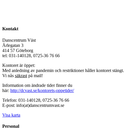
Kontakt
Danscentrum Väst
Ärlegatan 3
414 57 Göteborg
tel: 031-140128, 0725-36 76 66
Kontoret är öppet:
Med anledning av pandemin och restriktioner håller kontoret stängt.
Vi nås
säkrast
på mail!
Information om ändrade tider finner du
här:
http://dcvast.se/kontorets-oppetider/
Telefon: 031-140128, 0725-36 76 66
E-post: info(at)danscentrumvast.se
Visa karta
Personal