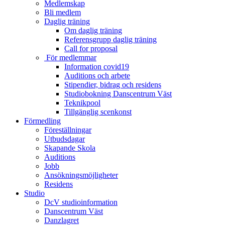
Medlemskap
Bli medlem
Daglig träning
Om daglig träning
Referensgrupp daglig träning
Call for proposal
För medlemmar
Information covid19
Auditions och arbete
Stipendier, bidrag och residens
Studiobokning Danscentrum Väst
Teknikpool
Tillgänglig scenkonst
Förmedling
Föreställningar
Utbudsdagar
Skapande Skola
Auditions
Jobb
Ansökningsmöjligheter
Residens
Studio
DcV studioinformation
Danscentrum Väst
Danzlagret