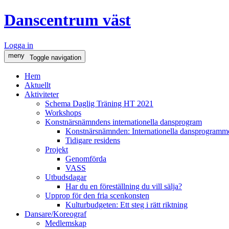
Danscentrum väst
Logga in
meny
Toggle navigation
Hem
Aktuellt
Aktiviteter
Schema Daglig Träning HT 2021
Workshops
Konstnärsnämndens internationella dansprogram
Konstnärsnämnden: Internationella dansprogramme
Tidigare residens
Projekt
Genomförda
VASS
Utbudsdagar
Har du en föreställning du vill sälja?
Upprop för den fria scenkonsten
Kulturbudgeten: Ett steg i rätt riktning
Dansare/Koreograf
Medlemskap