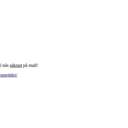
Vi nås
säkrast
på mail!
oppetider/