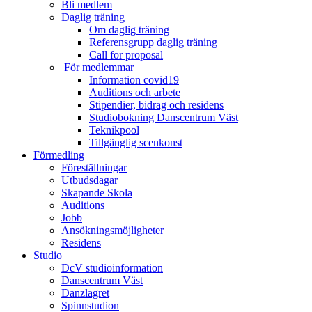
Bli medlem
Daglig träning
Om daglig träning
Referensgrupp daglig träning
Call for proposal
För medlemmar
Information covid19
Auditions och arbete
Stipendier, bidrag och residens
Studiobokning Danscentrum Väst
Teknikpool
Tillgänglig scenkonst
Förmedling
Föreställningar
Utbudsdagar
Skapande Skola
Auditions
Jobb
Ansökningsmöjligheter
Residens
Studio
DcV studioinformation
Danscentrum Väst
Danzlagret
Spinnstudion