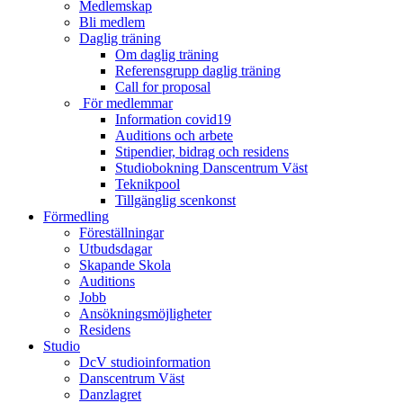
Medlemskap
Bli medlem
Daglig träning
Om daglig träning
Referensgrupp daglig träning
Call for proposal
För medlemmar
Information covid19
Auditions och arbete
Stipendier, bidrag och residens
Studiobokning Danscentrum Väst
Teknikpool
Tillgänglig scenkonst
Förmedling
Föreställningar
Utbudsdagar
Skapande Skola
Auditions
Jobb
Ansökningsmöjligheter
Residens
Studio
DcV studioinformation
Danscentrum Väst
Danzlagret