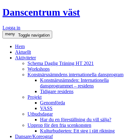
Danscentrum väst
Logga in
meny
Toggle navigation
Hem
Aktuellt
Aktiviteter
Schema Daglig Träning HT 2021
Workshops
Konstnärsnämndens internationella dansprogram
Konstnärsnämnden: Internationella
dansprogrammet – residens
Tidigare residens
Projekt
Genomförda
VASS
Utbudsdagar
Har du en föreställning du vill sälja?
Upprop för den fria scenkonsten
Kulturbudgeten: Ett steg i rätt riktning
Dansare/Koreograf