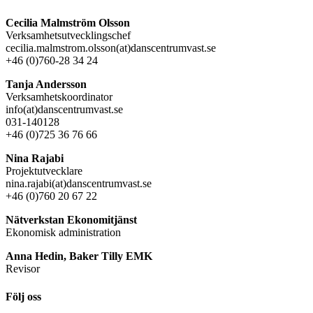
Cecilia Malmström Olsson
Verksamhetsutvecklingschef
cecilia.malmstrom.olsson(at)danscentrumvast.se
+46 (0)760-28 34 24
Tanja Andersson
Verksamhetskoordinator
info(at)danscentrumvast.se
031-140128
+46 (0)725 36 76 66
Nina Rajabi
Projektutvecklare
nina.rajabi(at)danscentrumvast.se
+46 (0)760 20 67 22
Nätverkstan Ekonomitjänst
Ekonomisk administration
Anna Hedin, Baker Tilly EMK
Revisor
Följ oss