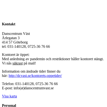
Kontakt
Danscentrum Väst
Ärlegatan 3
414 57 Göteborg
tel: 031-140128, 0725-36 76 66
Kontoret är öppet:
Med anledning av pandemin och restriktioner håller kontoret stängt.
Vi nås
säkrast
på mail!
Information om ändrade tider finner du
här:
http://dcvast.se/kontorets-oppetider/
Telefon: 031-140128, 0725-36 76 66
E-post: info(at)danscentrumvast.se
Visa karta
Personal