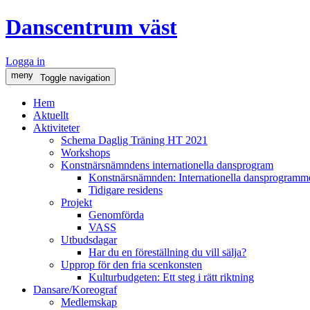
Danscentrum väst
Logga in
meny
Toggle navigation
Hem
Aktuellt
Aktiviteter
Schema Daglig Träning HT 2021
Workshops
Konstnärsnämndens internationella dansprogram
Konstnärsnämnden: Internationella dansprogramme
Tidigare residens
Projekt
Genomförda
VASS
Utbudsdagar
Har du en föreställning du vill sälja?
Upprop för den fria scenkonsten
Kulturbudgeten: Ett steg i rätt riktning
Dansare/Koreograf
Medlemskap