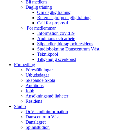
Bli medlem
Daglig träning
Om daglig träning
Referensgrupp daglig träning
Call for proposal
För medlemmar
Information covid19
Auditions och arbete
Stipendier, bidrag och residens
Studiobokning Danscentrum Väst
Teknikpool
Tillgänglig scenkonst
Förmedling
Föreställningar
Utbudsdagar
Skapande Skola
Auditions
Jobb
Ansökningsmöjligheter
Residens
Studio
DcV studioinformation
Danscentrum Väst
Danzlagret
Spinnstudion