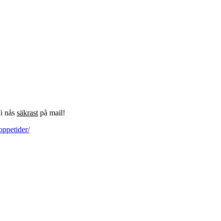
Vi nås
säkrast
på mail!
oppetider/