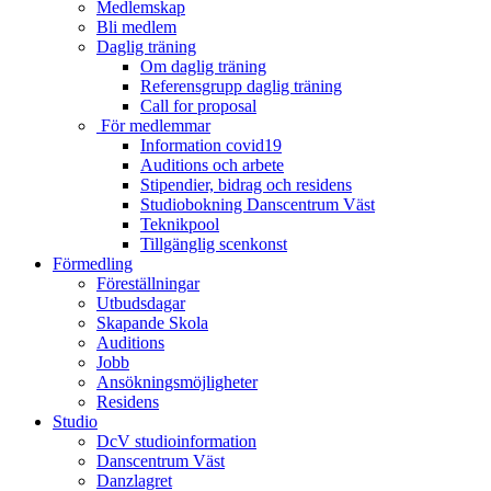
Medlemskap
Bli medlem
Daglig träning
Om daglig träning
Referensgrupp daglig träning
Call for proposal
För medlemmar
Information covid19
Auditions och arbete
Stipendier, bidrag och residens
Studiobokning Danscentrum Väst
Teknikpool
Tillgänglig scenkonst
Förmedling
Föreställningar
Utbudsdagar
Skapande Skola
Auditions
Jobb
Ansökningsmöjligheter
Residens
Studio
DcV studioinformation
Danscentrum Väst
Danzlagret