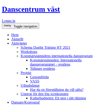
Danscentrum väst
Logga in
meny
Toggle navigation
Hem
Aktuellt
Aktiviteter
Schema Daglig Träning HT 2021
Workshops
Konstnärsnämndens internationella dansprogram
Konstnärsnämnden: Internationella
dansprogrammet – residens
Tidigare residens
Projekt
Genomförda
VASS
Utbudsdagar
Har du en föreställning du vill sälja?
Upprop för den fria scenkonsten
Kulturbudgeten: Ett steg i rätt riktning
Dansare/Koreograf