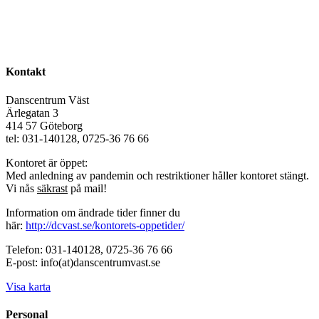
Kontakt
Danscentrum Väst
Ärlegatan 3
414 57 Göteborg
tel: 031-140128, 0725-36 76 66
Kontoret är öppet:
Med anledning av pandemin och restriktioner håller kontoret stängt.
Vi nås
säkrast
på mail!
Information om ändrade tider finner du
här:
http://dcvast.se/kontorets-oppetider/
Telefon: 031-140128, 0725-36 76 66
E-post: info(at)danscentrumvast.se
Visa karta
Personal