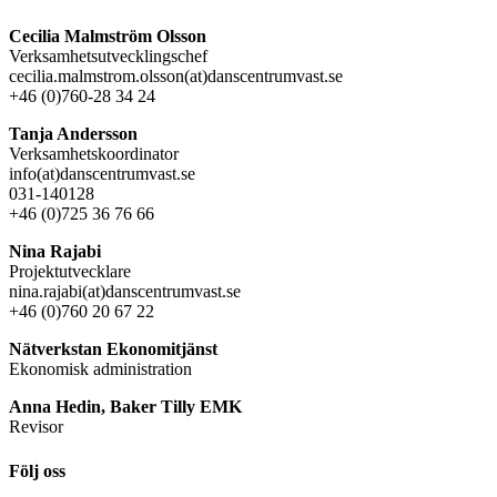
Cecilia Malmström Olsson
Verksamhetsutvecklingschef
cecilia.malmstrom.olsson(at)danscentrumvast.se
+46 (0)760-28 34 24
Tanja Andersson
Verksamhetskoordinator
info(at)danscentrumvast.se
031-140128
+46 (0)725 36 76 66
Nina Rajabi
Projektutvecklare
nina.rajabi(at)danscentrumvast.se
+46 (0)760 20 67 22
Nätverkstan Ekonomitjänst
Ekonomisk administration
Anna Hedin, Baker Tilly EMK
Revisor
Följ oss