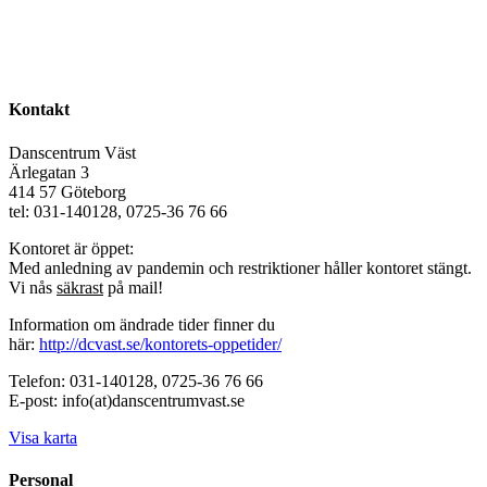
Kontakt
Danscentrum Väst
Ärlegatan 3
414 57 Göteborg
tel: 031-140128, 0725-36 76 66
Kontoret är öppet:
Med anledning av pandemin och restriktioner håller kontoret stängt.
Vi nås
säkrast
på mail!
Information om ändrade tider finner du
här:
http://dcvast.se/kontorets-oppetider/
Telefon: 031-140128, 0725-36 76 66
E-post: info(at)danscentrumvast.se
Visa karta
Personal