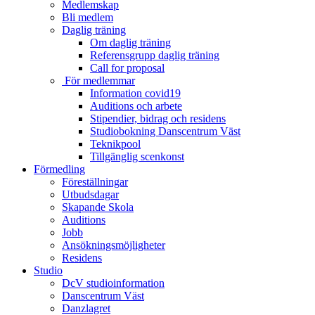
Medlemskap
Bli medlem
Daglig träning
Om daglig träning
Referensgrupp daglig träning
Call for proposal
För medlemmar
Information covid19
Auditions och arbete
Stipendier, bidrag och residens
Studiobokning Danscentrum Väst
Teknikpool
Tillgänglig scenkonst
Förmedling
Föreställningar
Utbudsdagar
Skapande Skola
Auditions
Jobb
Ansökningsmöjligheter
Residens
Studio
DcV studioinformation
Danscentrum Väst
Danzlagret