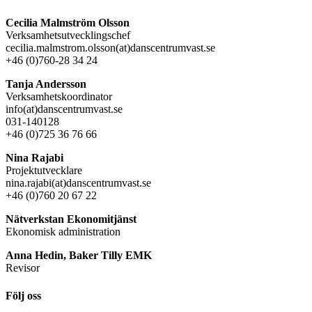
Cecilia Malmström Olsson
Verksamhetsutvecklingschef
cecilia.malmstrom.olsson(at)danscentrumvast.se
+46 (0)760-28 34 24
Tanja Andersson
Verksamhetskoordinator
info(at)danscentrumvast.se
031-140128
+46 (0)725 36 76 66
Nina Rajabi
Projektutvecklare
nina.rajabi(at)danscentrumvast.se
+46 (0)760 20 67 22
Nätverkstan Ekonomitjänst
Ekonomisk administration
Anna Hedin, Baker Tilly EMK
Revisor
Följ oss