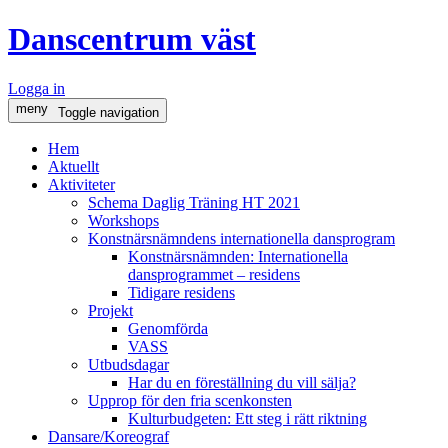
Danscentrum väst
Logga in
meny
Toggle navigation
Hem
Aktuellt
Aktiviteter
Schema Daglig Träning HT 2021
Workshops
Konstnärsnämndens internationella dansprogram
Konstnärsnämnden: Internationella
dansprogrammet – residens
Tidigare residens
Projekt
Genomförda
VASS
Utbudsdagar
Har du en föreställning du vill sälja?
Upprop för den fria scenkonsten
Kulturbudgeten: Ett steg i rätt riktning
Dansare/Koreograf