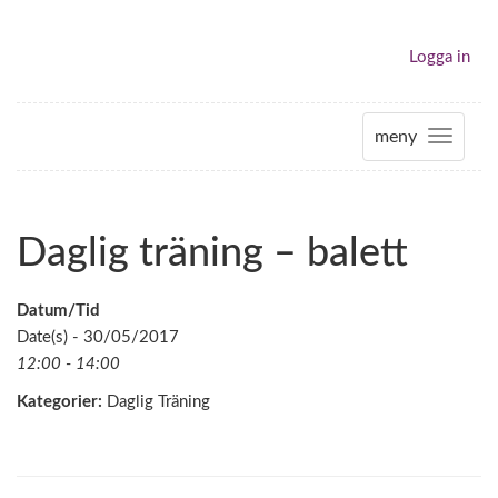
Logga in
meny
T
o
g
g
Daglig träning – balett
l
e
n
Datum/Tid
a
Date(s) - 30/05/2017
v
12:00 - 14:00
i
Kategorier:
Daglig Träning
g
a
t
i