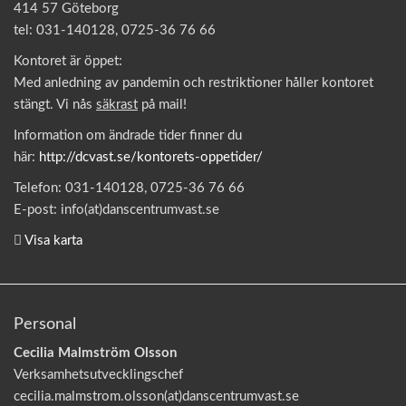
414 57 Göteborg
tel: 031-140128, 0725-36 76 66
Kontoret är öppet:
Med anledning av pandemin och restriktioner håller kontoret
stängt. Vi nås
säkrast
på mail!
Information om ändrade tider finner du
här:
http://dcvast.se/kontorets-oppetider/
Telefon: 031-140128, 0725-36 76 66
E-post: info(at)danscentrumvast.se
Visa karta
Personal
Cecilia Malmström Olsson
Verksamhetsutvecklingschef
cecilia.malmstrom.olsson(at)danscentrumvast.se