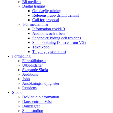
Bli medlem
Daglig träning
Om daglig träning
Referensgrupp daglig träning
Call for proposal
För medlemmar
Information covid19
Auditions och arbete
Stipendier, bidrag och residens
Studiobokning Danscentrum Väst
Teknikpool
Tillgänglig scenkonst
Förmedling
Föreställningar
Utbudsdagar
Skapande Skola
Auditions
Jobb
Ansökningsmöjligheter
Residens
Studio
DcV studioinformation
Danscentrum Väst
Danzlagret
Spinnstudion