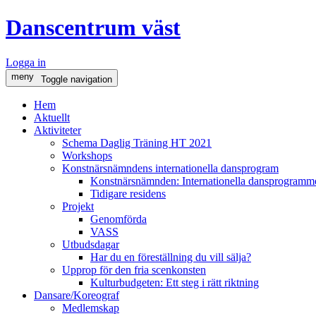
Danscentrum väst
Logga in
meny
Toggle navigation
Hem
Aktuellt
Aktiviteter
Schema Daglig Träning HT 2021
Workshops
Konstnärsnämndens internationella dansprogram
Konstnärsnämnden: Internationella dansprogramme
Tidigare residens
Projekt
Genomförda
VASS
Utbudsdagar
Har du en föreställning du vill sälja?
Upprop för den fria scenkonsten
Kulturbudgeten: Ett steg i rätt riktning
Dansare/Koreograf
Medlemskap