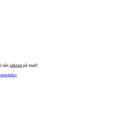
Vi nås
säkrast
på mail!
oppetider/