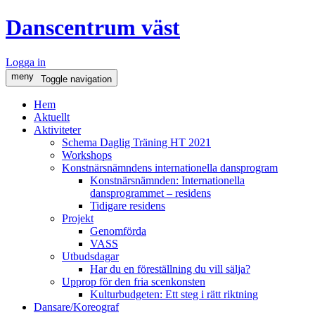
Danscentrum väst
Logga in
meny
Toggle navigation
Hem
Aktuellt
Aktiviteter
Schema Daglig Träning HT 2021
Workshops
Konstnärsnämndens internationella dansprogram
Konstnärsnämnden: Internationella
dansprogrammet – residens
Tidigare residens
Projekt
Genomförda
VASS
Utbudsdagar
Har du en föreställning du vill sälja?
Upprop för den fria scenkonsten
Kulturbudgeten: Ett steg i rätt riktning
Dansare/Koreograf