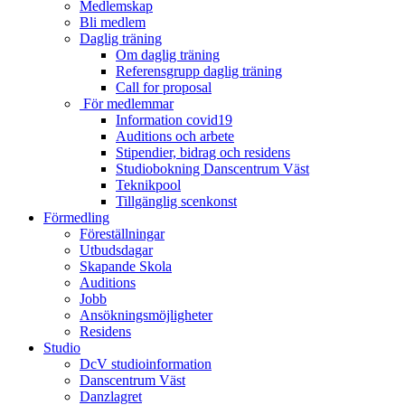
Medlemskap
Bli medlem
Daglig träning
Om daglig träning
Referensgrupp daglig träning
Call for proposal
För medlemmar
Information covid19
Auditions och arbete
Stipendier, bidrag och residens
Studiobokning Danscentrum Väst
Teknikpool
Tillgänglig scenkonst
Förmedling
Föreställningar
Utbudsdagar
Skapande Skola
Auditions
Jobb
Ansökningsmöjligheter
Residens
Studio
DcV studioinformation
Danscentrum Väst
Danzlagret