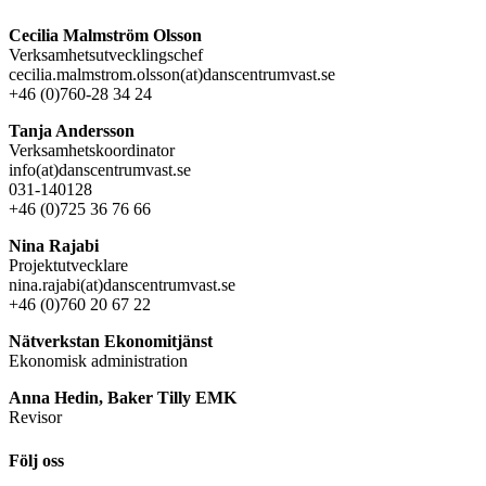
Cecilia Malmström Olsson
Verksamhetsutvecklingschef
cecilia.malmstrom.olsson(at)danscentrumvast.se
+46 (0)760-28 34 24
Tanja Andersson
Verksamhetskoordinator
info(at)danscentrumvast.se
031-140128
+46 (0)725 36 76 66
Nina Rajabi
Projektutvecklare
nina.rajabi(at)danscentrumvast.se
+46 (0)760 20 67 22
Nätverkstan Ekonomitjänst
Ekonomisk administration
Anna Hedin, Baker Tilly EMK
Revisor
Följ oss