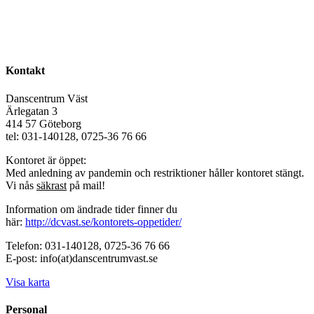
Kontakt
Danscentrum Väst
Ärlegatan 3
414 57 Göteborg
tel: 031-140128, 0725-36 76 66
Kontoret är öppet:
Med anledning av pandemin och restriktioner håller kontoret stängt.
Vi nås
säkrast
på mail!
Information om ändrade tider finner du
här:
http://dcvast.se/kontorets-oppetider/
Telefon: 031-140128, 0725-36 76 66
E-post: info(at)danscentrumvast.se
Visa karta
Personal