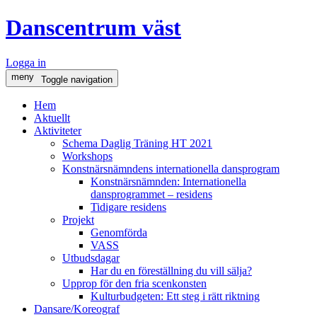
Danscentrum väst
Logga in
meny
Toggle navigation
Hem
Aktuellt
Aktiviteter
Schema Daglig Träning HT 2021
Workshops
Konstnärsnämndens internationella dansprogram
Konstnärsnämnden: Internationella
dansprogrammet – residens
Tidigare residens
Projekt
Genomförda
VASS
Utbudsdagar
Har du en föreställning du vill sälja?
Upprop för den fria scenkonsten
Kulturbudgeten: Ett steg i rätt riktning
Dansare/Koreograf