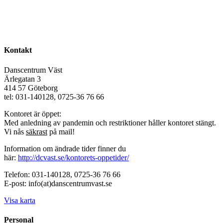
Kontakt
Danscentrum Väst
Ärlegatan 3
414 57 Göteborg
tel: 031-140128, 0725-36 76 66
Kontoret är öppet:
Med anledning av pandemin och restriktioner håller kontoret stängt.
Vi nås
säkrast
på mail!
Information om ändrade tider finner du
här:
http://dcvast.se/kontorets-oppetider/
Telefon: 031-140128, 0725-36 76 66
E-post: info(at)danscentrumvast.se
Visa karta
Personal