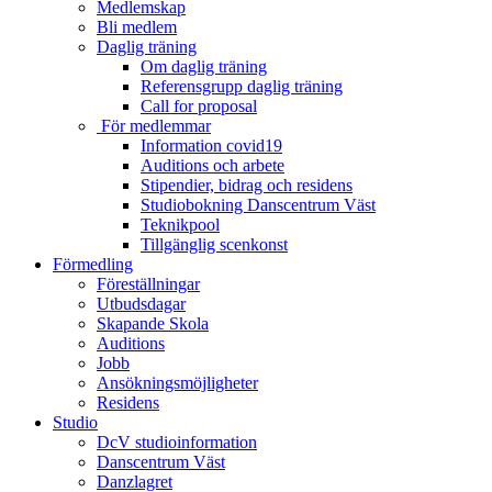
Medlemskap
Bli medlem
Daglig träning
Om daglig träning
Referensgrupp daglig träning
Call for proposal
För medlemmar
Information covid19
Auditions och arbete
Stipendier, bidrag och residens
Studiobokning Danscentrum Väst
Teknikpool
Tillgänglig scenkonst
Förmedling
Föreställningar
Utbudsdagar
Skapande Skola
Auditions
Jobb
Ansökningsmöjligheter
Residens
Studio
DcV studioinformation
Danscentrum Väst
Danzlagret