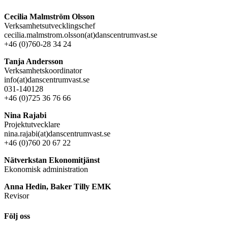
Cecilia Malmström Olsson
Verksamhetsutvecklingschef
cecilia.malmstrom.olsson(at)danscentrumvast.se
+46 (0)760-28 34 24
Tanja Andersson
Verksamhetskoordinator
info(at)danscentrumvast.se
031-140128
+46 (0)725 36 76 66
Nina Rajabi
Projektutvecklare
nina.rajabi(at)danscentrumvast.se
+46 (0)760 20 67 22
Nätverkstan Ekonomitjänst
Ekonomisk administration
Anna Hedin, Baker Tilly EMK
Revisor
Följ oss