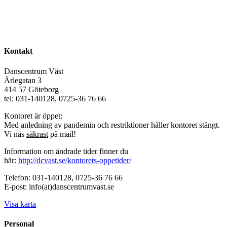
Kontakt
Danscentrum Väst
Ärlegatan 3
414 57 Göteborg
tel: 031-140128, 0725-36 76 66
Kontoret är öppet:
Med anledning av pandemin och restriktioner håller kontoret stängt.
Vi nås
säkrast
på mail!
Information om ändrade tider finner du
här:
http://dcvast.se/kontorets-oppetider/
Telefon: 031-140128, 0725-36 76 66
E-post: info(at)danscentrumvast.se
Visa karta
Personal