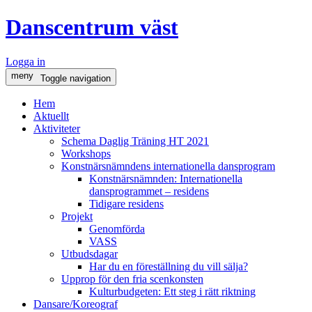
Danscentrum väst
Logga in
meny
Toggle navigation
Hem
Aktuellt
Aktiviteter
Schema Daglig Träning HT 2021
Workshops
Konstnärsnämndens internationella dansprogram
Konstnärsnämnden: Internationella
dansprogrammet – residens
Tidigare residens
Projekt
Genomförda
VASS
Utbudsdagar
Har du en föreställning du vill sälja?
Upprop för den fria scenkonsten
Kulturbudgeten: Ett steg i rätt riktning
Dansare/Koreograf