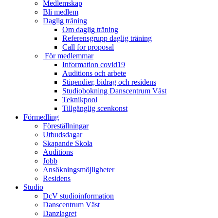
Medlemskap
Bli medlem
Daglig träning
Om daglig träning
Referensgrupp daglig träning
Call for proposal
För medlemmar
Information covid19
Auditions och arbete
Stipendier, bidrag och residens
Studiobokning Danscentrum Väst
Teknikpool
Tillgänglig scenkonst
Förmedling
Föreställningar
Utbudsdagar
Skapande Skola
Auditions
Jobb
Ansökningsmöjligheter
Residens
Studio
DcV studioinformation
Danscentrum Väst
Danzlagret