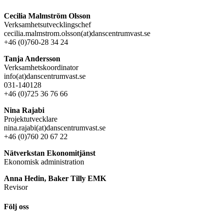
Cecilia Malmström Olsson
Verksamhetsutvecklingschef
cecilia.malmstrom.olsson(at)danscentrumvast.se
+46 (0)760-28 34 24
Tanja Andersson
Verksamhetskoordinator
info(at)danscentrumvast.se
031-140128
+46 (0)725 36 76 66
Nina Rajabi
Projektutvecklare
nina.rajabi(at)danscentrumvast.se
+46 (0)760 20 67 22
Nätverkstan Ekonomitjänst
Ekonomisk administration
Anna Hedin, Baker Tilly EMK
Revisor
Följ oss