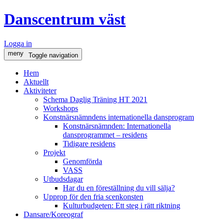
Danscentrum väst
Logga in
meny
Toggle navigation
Hem
Aktuellt
Aktiviteter
Schema Daglig Träning HT 2021
Workshops
Konstnärsnämndens internationella dansprogram
Konstnärsnämnden: Internationella
dansprogrammet – residens
Tidigare residens
Projekt
Genomförda
VASS
Utbudsdagar
Har du en föreställning du vill sälja?
Upprop för den fria scenkonsten
Kulturbudgeten: Ett steg i rätt riktning
Dansare/Koreograf