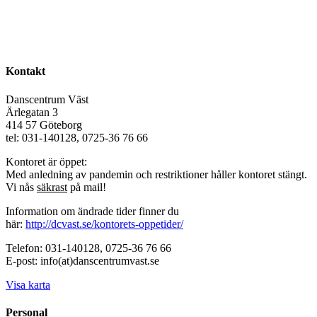
Kontakt
Danscentrum Väst
Ärlegatan 3
414 57 Göteborg
tel: 031-140128, 0725-36 76 66
Kontoret är öppet:
Med anledning av pandemin och restriktioner håller kontoret stängt.
Vi nås
säkrast
på mail!
Information om ändrade tider finner du
här:
http://dcvast.se/kontorets-oppetider/
Telefon: 031-140128, 0725-36 76 66
E-post: info(at)danscentrumvast.se
Visa karta
Personal