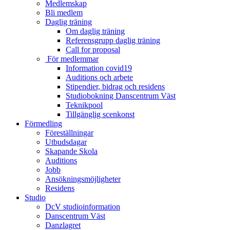
Medlemskap
Bli medlem
Daglig träning
Om daglig träning
Referensgrupp daglig träning
Call for proposal
För medlemmar
Information covid19
Auditions och arbete
Stipendier, bidrag och residens
Studiobokning Danscentrum Väst
Teknikpool
Tillgänglig scenkonst
Förmedling
Föreställningar
Utbudsdagar
Skapande Skola
Auditions
Jobb
Ansökningsmöjligheter
Residens
Studio
DcV studioinformation
Danscentrum Väst
Danzlagret