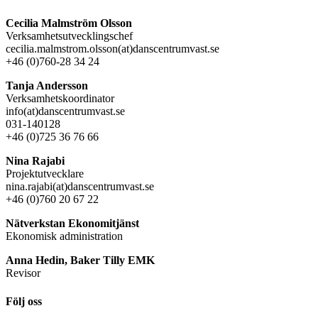
Cecilia Malmström Olsson
Verksamhetsutvecklingschef
cecilia.malmstrom.olsson(at)danscentrumvast.se
+46 (0)760-28 34 24
Tanja Andersson
Verksamhetskoordinator
info(at)danscentrumvast.se
031-140128
+46 (0)725 36 76 66
Nina Rajabi
Projektutvecklare
nina.rajabi(at)danscentrumvast.se
+46 (0)760 20 67 22
Nätverkstan Ekonomitjänst
Ekonomisk administration
Anna Hedin, Baker Tilly EMK
Revisor
Följ oss