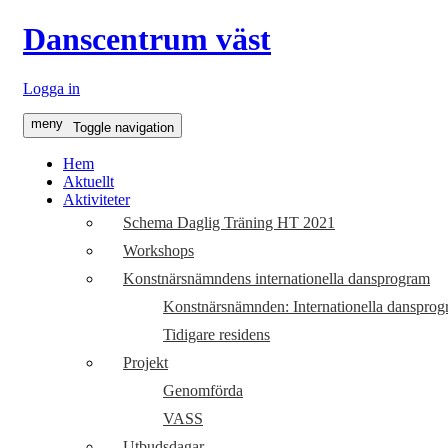
Danscentrum väst
Logga in
meny
Toggle navigation
Hem
Aktuellt
Aktiviteter
Schema Daglig Träning HT 2021
Workshops
Konstnärsnämndens internationella dansprogram
Konstnärsnämnden: Internationella dansprog
Tidigare residens
Projekt
Genomförda
VASS
Utbudsdagar