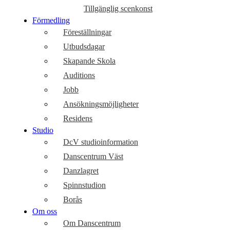
Tillgänglig scenkonst
Förmedling
Föreställningar
Utbudsdagar
Skapande Skola
Auditions
Jobb
Ansökningsmöjligheter
Residens
Studio
DcV studioinformation
Danscentrum Väst
Danzlagret
Spinnstudion
Borås
Om oss
Om Danscentrum