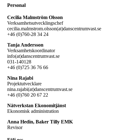
Personal
Cecilia Malmström Olsson
Verksamhetsutvecklingschef
cecilia.malmstrom.olsson(at)danscentrumvast.se
+46 (0)760-28 34 24
Tanja Andersson
Verksamhetskoordinator
info(at)danscentrumvast.se
031-140128
+46 (0)725 36 76 66
Nina Rajabi
Projektutvecklare
nina.rajabi(at)danscentrumvast.se
+46 (0)760 20 67 22
Nätverkstan Ekonomitjänst
Ekonomisk administration
Anna Hedin, Baker Tilly EMK
Revisor
Följ oss