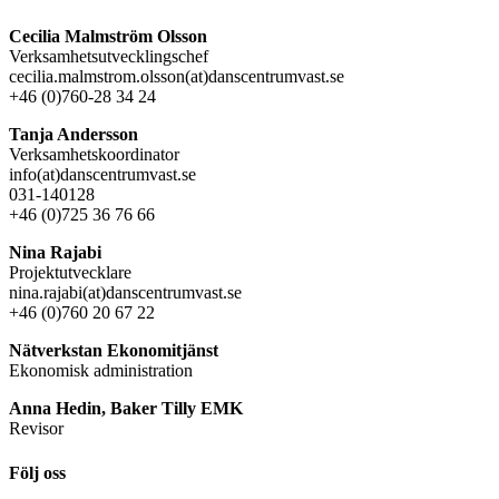
Cecilia Malmström Olsson
Verksamhetsutvecklingschef
cecilia.malmstrom.olsson(at)danscentrumvast.se
+46 (0)760-28 34 24
Tanja Andersson
Verksamhetskoordinator
info(at)danscentrumvast.se
031-140128
+46 (0)725 36 76 66
Nina Rajabi
Projektutvecklare
nina.rajabi(at)danscentrumvast.se
+46 (0)760 20 67 22
Nätverkstan Ekonomitjänst
Ekonomisk administration
Anna Hedin, Baker Tilly EMK
Revisor
Följ oss