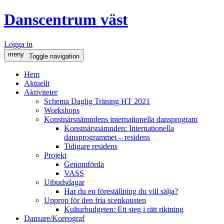
Danscentrum väst
Logga in
meny
Toggle navigation
Hem
Aktuellt
Aktiviteter
Schema Daglig Träning HT 2021
Workshops
Konstnärsnämndens internationella dansprogram
Konstnärsnämnden: Internationella
dansprogrammet – residens
Tidigare residens
Projekt
Genomförda
VASS
Utbudsdagar
Har du en föreställning du vill sälja?
Upprop för den fria scenkonsten
Kulturbudgeten: Ett steg i rätt riktning
Dansare/Koreograf