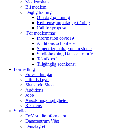
Medlemskap
Bli medlem
Daglig träning
Om daglig träning
Referensgrupp daglig träning
Call for proposal
För medlemmar
Information covid19
Auditions och arbete
Stipendier, bidrag och residens
Studiobokning Danscentrum Väst
Teknikpool
Tillgänglig scenkonst
Förmedling
Föreställningar
Utbudsdagar
Skapande Skola
Auditions
Jobb
Ansökningsmöjligheter
Residens
Studio
DcV studioinformation
Danscentrum Väst
Danzlagret