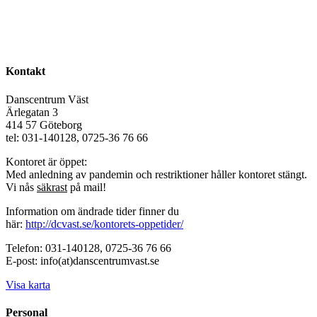
Kontakt
Danscentrum Väst
Ärlegatan 3
414 57 Göteborg
tel: 031-140128, 0725-36 76 66
Kontoret är öppet:
Med anledning av pandemin och restriktioner håller kontoret stängt.
Vi nås
säkrast
på mail!
Information om ändrade tider finner du
här:
http://dcvast.se/kontorets-oppetider/
Telefon: 031-140128, 0725-36 76 66
E-post: info(at)danscentrumvast.se
Visa karta
Personal