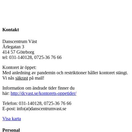
Kontakt
Danscentrum Väst
Ärlegatan 3
414 57 Göteborg
tel: 031-140128, 0725-36 76 66
Kontoret är öppet:
Med anledning av pandemin och restriktioner håller kontoret stängt.
Vi nås
säkrast
på mail!
Information om ändrade tider finner du
här:
http://dcvast.se/kontorets-oppetider/
Telefon: 031-140128, 0725-36 76 66
E-post: info(at)danscentrumvast.se
Visa karta
Personal