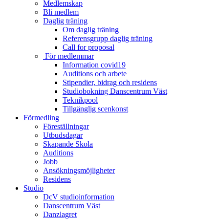
Medlemskap
Bli medlem
Daglig träning
Om daglig träning
Referensgrupp daglig träning
Call for proposal
För medlemmar
Information covid19
Auditions och arbete
Stipendier, bidrag och residens
Studiobokning Danscentrum Väst
Teknikpool
Tillgänglig scenkonst
Förmedling
Föreställningar
Utbudsdagar
Skapande Skola
Auditions
Jobb
Ansökningsmöjligheter
Residens
Studio
DcV studioinformation
Danscentrum Väst
Danzlagret