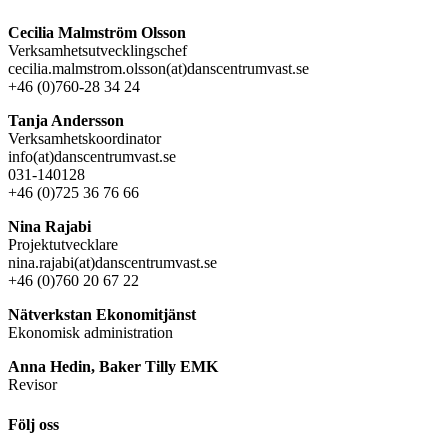
Cecilia Malmström Olsson
Verksamhetsutvecklingschef
cecilia.malmstrom.olsson(at)danscentrumvast.se
+46 (0)760-28 34 24
Tanja Andersson
Verksamhetskoordinator
info(at)danscentrumvast.se
031-140128
+46 (0)725 36 76 66
Nina Rajabi
Projektutvecklare
nina.rajabi(at)danscentrumvast.se
+46 (0)760 20 67 22
Nätverkstan Ekonomitjänst
Ekonomisk administration
Anna Hedin, Baker Tilly EMK
Revisor
Följ oss