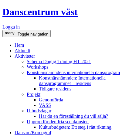
Danscentrum väst
Logga in
meny
Toggle navigation
Hem
Aktuellt
Aktiviteter
Schema Daglig Träning HT 2021
Workshops
Konstnärsnämndens internationella dansprogram
Konstnärsnämnden: Internationella
dansprogrammet – residens
Tidigare residens
Projekt
Genomförda
VASS
Utbudsdagar
Har du en föreställning du vill sälja?
Upprop för den fria scenkonsten
Kulturbudgeten: Ett steg i rätt riktning
Dansare/Koreograf