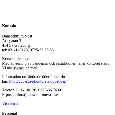
Kontakt
Danscentrum Väst
Ärlegatan 3
414 57 Göteborg
tel: 031-140128, 0725-36 76 66
Kontoret är öppet:
Med anledning av pandemin och restriktioner håller kontoret stängt.
Vi nås
säkrast
på mail!
Information om ändrade tider finner du
här:
http://dcvast.se/kontorets-oppetider/
Telefon: 031-140128, 0725-36 76 66
E-post: info(at)danscentrumvast.se
Visa karta
Personal