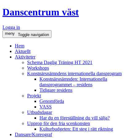
Danscentrum väst
Logga in
meny
Toggle navigation
Hem
Aktuellt
Aktiviteter
Schema Daglig Träning HT 2021
Workshops
Konstnärsnämndens internationella dansprogram
Konstnärsnämnden: Internationella
dansprogrammet – residens
Tidigare residens
Projekt
Genomförda
VASS
Utbudsdagar
Har du en föreställning du vill sälja?
Upprop för den fria scenkonsten
Kulturbudgeten: Ett steg i rätt riktning
Dansare/Koreograf