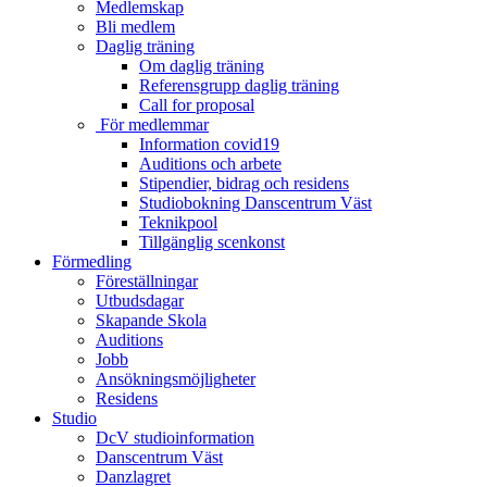
Medlemskap
Bli medlem
Daglig träning
Om daglig träning
Referensgrupp daglig träning
Call for proposal
För medlemmar
Information covid19
Auditions och arbete
Stipendier, bidrag och residens
Studiobokning Danscentrum Väst
Teknikpool
Tillgänglig scenkonst
Förmedling
Föreställningar
Utbudsdagar
Skapande Skola
Auditions
Jobb
Ansökningsmöjligheter
Residens
Studio
DcV studioinformation
Danscentrum Väst
Danzlagret