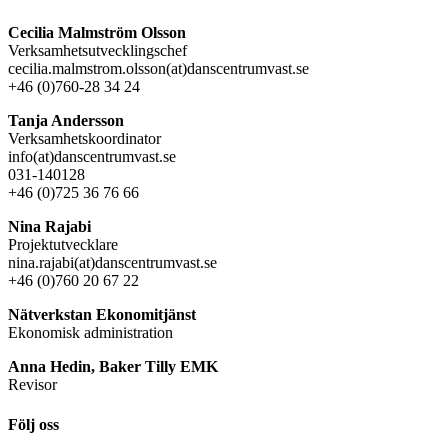
Cecilia Malmström Olsson
Verksamhetsutvecklingschef
cecilia.malmstrom.olsson(at)danscentrumvast.se
+46 (0)760-28 34 24
Tanja Andersson
Verksamhetskoordinator
info(at)danscentrumvast.se
031-140128
+46 (0)725 36 76 66
Nina Rajabi
Projektutvecklare
nina.rajabi(at)danscentrumvast.se
+46 (0)760 20 67 22
Nätverkstan Ekonomitjänst
Ekonomisk administration
Anna Hedin, Baker Tilly EMK
Revisor
Följ oss