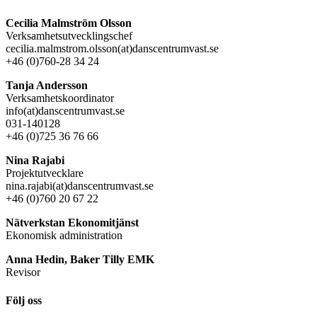
Cecilia Malmström Olsson
Verksamhetsutvecklingschef
cecilia.malmstrom.olsson(at)danscentrumvast.se
+46 (0)760-28 34 24
Tanja Andersson
Verksamhetskoordinator
info(at)danscentrumvast.se
031-140128
+46 (0)725 36 76 66
Nina Rajabi
Projektutvecklare
nina.rajabi(at)danscentrumvast.se
+46 (0)760 20 67 22
Nätverkstan Ekonomitjänst
Ekonomisk administration
Anna Hedin, Baker Tilly EMK
Revisor
Följ oss