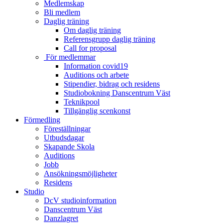
Medlemskap
Bli medlem
Daglig träning
Om daglig träning
Referensgrupp daglig träning
Call for proposal
För medlemmar
Information covid19
Auditions och arbete
Stipendier, bidrag och residens
Studiobokning Danscentrum Väst
Teknikpool
Tillgänglig scenkonst
Förmedling
Föreställningar
Utbudsdagar
Skapande Skola
Auditions
Jobb
Ansökningsmöjligheter
Residens
Studio
DcV studioinformation
Danscentrum Väst
Danzlagret