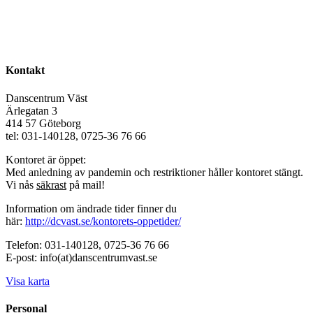
Kontakt
Danscentrum Väst
Ärlegatan 3
414 57 Göteborg
tel: 031-140128, 0725-36 76 66
Kontoret är öppet:
Med anledning av pandemin och restriktioner håller kontoret stängt.
Vi nås
säkrast
på mail!
Information om ändrade tider finner du
här:
http://dcvast.se/kontorets-oppetider/
Telefon: 031-140128, 0725-36 76 66
E-post: info(at)danscentrumvast.se
Visa karta
Personal