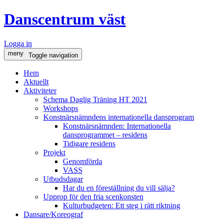
Danscentrum väst
Logga in
meny
Toggle navigation
Hem
Aktuellt
Aktiviteter
Schema Daglig Träning HT 2021
Workshops
Konstnärsnämndens internationella dansprogram
Konstnärsnämnden: Internationella
dansprogrammet – residens
Tidigare residens
Projekt
Genomförda
VASS
Utbudsdagar
Har du en föreställning du vill sälja?
Upprop för den fria scenkonsten
Kulturbudgeten: Ett steg i rätt riktning
Dansare/Koreograf