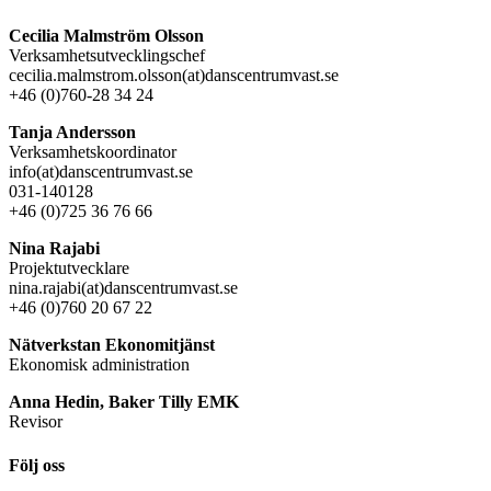
Cecilia Malmström Olsson
Verksamhetsutvecklingschef
cecilia.malmstrom.olsson(at)danscentrumvast.se
+46 (0)760-28 34 24
Tanja Andersson
Verksamhetskoordinator
info(at)danscentrumvast.se
031-140128
+46 (0)725 36 76 66
Nina Rajabi
Projektutvecklare
nina.rajabi(at)danscentrumvast.se
+46 (0)760 20 67 22
Nätverkstan Ekonomitjänst
Ekonomisk administration
Anna Hedin, Baker Tilly EMK
Revisor
Följ oss