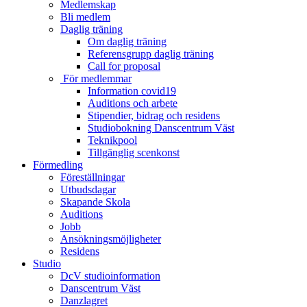
Medlemskap
Bli medlem
Daglig träning
Om daglig träning
Referensgrupp daglig träning
Call for proposal
För medlemmar
Information covid19
Auditions och arbete
Stipendier, bidrag och residens
Studiobokning Danscentrum Väst
Teknikpool
Tillgänglig scenkonst
Förmedling
Föreställningar
Utbudsdagar
Skapande Skola
Auditions
Jobb
Ansökningsmöjligheter
Residens
Studio
DcV studioinformation
Danscentrum Väst
Danzlagret