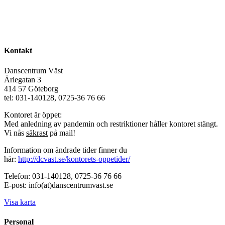
Kontakt
Danscentrum Väst
Ärlegatan 3
414 57 Göteborg
tel: 031-140128, 0725-36 76 66
Kontoret är öppet:
Med anledning av pandemin och restriktioner håller kontoret stängt.
Vi nås
säkrast
på mail!
Information om ändrade tider finner du
här:
http://dcvast.se/kontorets-oppetider/
Telefon: 031-140128, 0725-36 76 66
E-post: info(at)danscentrumvast.se
Visa karta
Personal