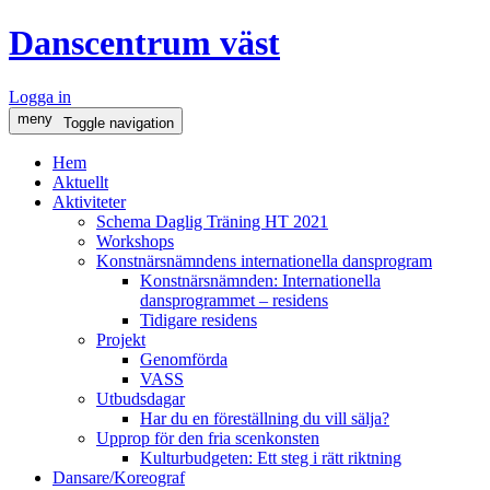
Danscentrum väst
Logga in
meny
Toggle navigation
Hem
Aktuellt
Aktiviteter
Schema Daglig Träning HT 2021
Workshops
Konstnärsnämndens internationella dansprogram
Konstnärsnämnden: Internationella
dansprogrammet – residens
Tidigare residens
Projekt
Genomförda
VASS
Utbudsdagar
Har du en föreställning du vill sälja?
Upprop för den fria scenkonsten
Kulturbudgeten: Ett steg i rätt riktning
Dansare/Koreograf