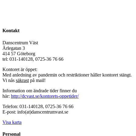
Kontakt
Danscentrum Väst
Ärlegatan 3
414 57 Göteborg
tel: 031-140128, 0725-36 76 66
Kontoret är öppet:
Med anledning av pandemin och restriktioner håller kontoret stängt.
Vi nås
säkrast
på mail!
Information om ändrade tider finner du
här:
http://dcvast.se/kontorets-oppetider/
Telefon: 031-140128, 0725-36 76 66
E-post: info(at)danscentrumvast.se
Visa karta
Personal