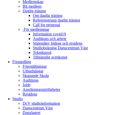
Medlemskap
Bli medlem
Daglig träning
Om daglig träning
Referensgrupp daglig träning
Call for proposal
För medlemmar
Information covid19
Auditions och arbete
Stipendier, bidrag och residens
Studiobokning Danscentrum Väst
Teknikpool
Tillgänglig scenkonst
Förmedling
Föreställningar
Utbudsdagar
Skapande Skola
Auditions
Jobb
Ansökningsmöjligheter
Residens
Studio
DcV studioinformation
Danscentrum Väst
Danzlagret