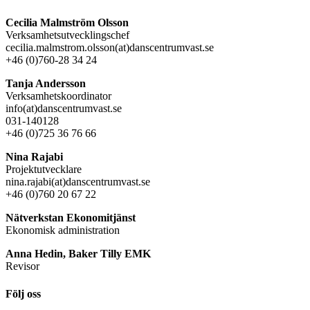
Cecilia Malmström Olsson
Verksamhetsutvecklingschef
cecilia.malmstrom.olsson(at)danscentrumvast.se
+46 (0)760-28 34 24
Tanja Andersson
Verksamhetskoordinator
info(at)danscentrumvast.se
031-140128
+46 (0)725 36 76 66
Nina Rajabi
Projektutvecklare
nina.rajabi(at)danscentrumvast.se
+46 (0)760 20 67 22
Nätverkstan Ekonomitjänst
Ekonomisk administration
Anna Hedin, Baker Tilly EMK
Revisor
Följ oss