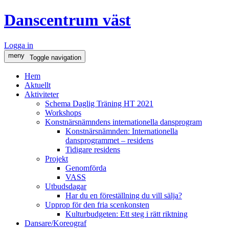
Danscentrum väst
Logga in
meny
Toggle navigation
Hem
Aktuellt
Aktiviteter
Schema Daglig Träning HT 2021
Workshops
Konstnärsnämndens internationella dansprogram
Konstnärsnämnden: Internationella
dansprogrammet – residens
Tidigare residens
Projekt
Genomförda
VASS
Utbudsdagar
Har du en föreställning du vill sälja?
Upprop för den fria scenkonsten
Kulturbudgeten: Ett steg i rätt riktning
Dansare/Koreograf