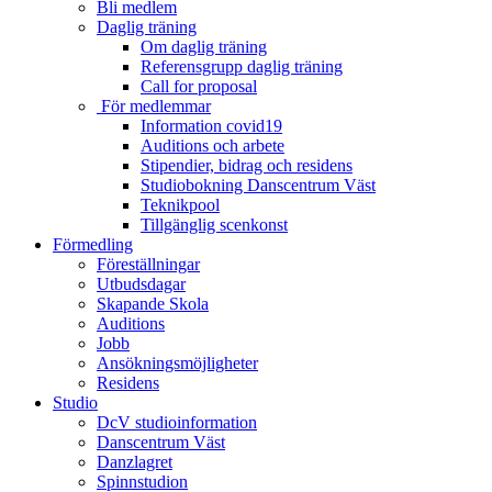
Bli medlem
Daglig träning
Om daglig träning
Referensgrupp daglig träning
Call for proposal
För medlemmar
Information covid19
Auditions och arbete
Stipendier, bidrag och residens
Studiobokning Danscentrum Väst
Teknikpool
Tillgänglig scenkonst
Förmedling
Föreställningar
Utbudsdagar
Skapande Skola
Auditions
Jobb
Ansökningsmöjligheter
Residens
Studio
DcV studioinformation
Danscentrum Väst
Danzlagret
Spinnstudion