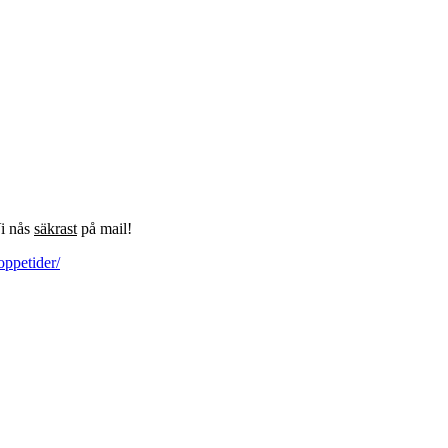
Vi nås
säkrast
på mail!
oppetider/