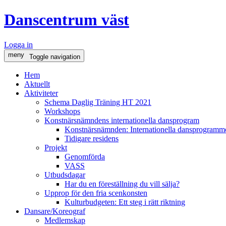
Danscentrum väst
Logga in
meny
Toggle navigation
Hem
Aktuellt
Aktiviteter
Schema Daglig Träning HT 2021
Workshops
Konstnärsnämndens internationella dansprogram
Konstnärsnämnden: Internationella dansprogramme
Tidigare residens
Projekt
Genomförda
VASS
Utbudsdagar
Har du en föreställning du vill sälja?
Upprop för den fria scenkonsten
Kulturbudgeten: Ett steg i rätt riktning
Dansare/Koreograf
Medlemskap