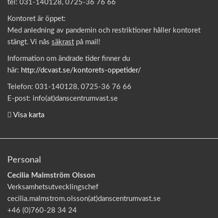
tel: 031-140128, 0725-36 76 66
Kontoret är öppet:
Med anledning av pandemin och restriktioner håller kontoret
stängt. Vi nås
säkrast
på mail!
Information om ändrade tider finner du
här:
http://dcvast.se/kontorets-oppetider/
Telefon: 031-140128, 0725-36 76 66
E-post: info(at)danscentrumvast.se
Visa karta
Personal
Cecilia Malmström Olsson
Verksamhetsutvecklingschef
cecilia.malmstrom.olsson(at)danscentrumvast.se
+46 (0)760-28 34 24