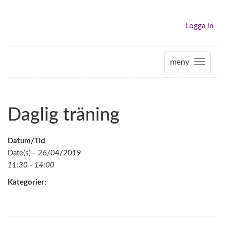
Logga in
meny
T
o
g
g
Daglig träning
l
e
n
Datum/Tid
a
Date(s) - 26/04/2019
v
11:30 - 14:00
i
Kategorier:
g
a
t
i