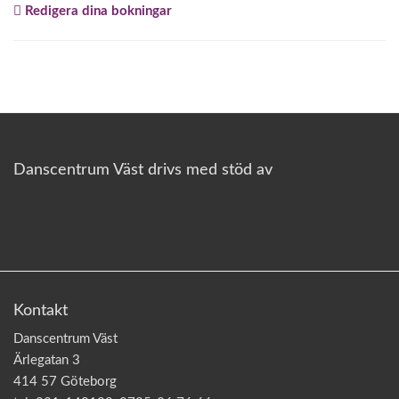
Redigera dina bokningar
o
n
Danscentrum Väst drivs med stöd av
Kontakt
Danscentrum Väst
Ärlegatan 3
414 57 Göteborg