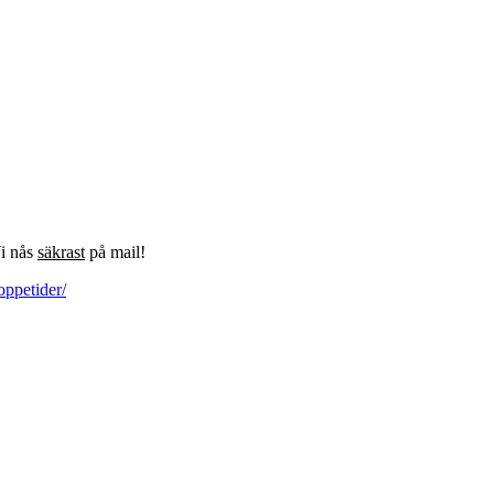
Vi nås
säkrast
på mail!
oppetider/