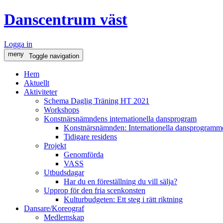
Danscentrum väst
Logga in
meny
Toggle navigation
Hem
Aktuellt
Aktiviteter
Schema Daglig Träning HT 2021
Workshops
Konstnärsnämndens internationella dansprogram
Konstnärsnämnden: Internationella dansprogramme
Tidigare residens
Projekt
Genomförda
VASS
Utbudsdagar
Har du en föreställning du vill sälja?
Upprop för den fria scenkonsten
Kulturbudgeten: Ett steg i rätt riktning
Dansare/Koreograf
Medlemskap