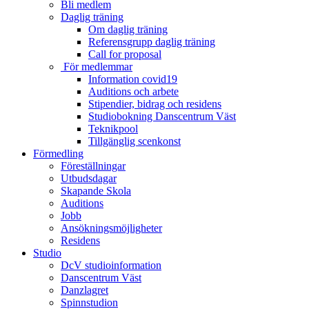
Bli medlem
Daglig träning
Om daglig träning
Referensgrupp daglig träning
Call for proposal
För medlemmar
Information covid19
Auditions och arbete
Stipendier, bidrag och residens
Studiobokning Danscentrum Väst
Teknikpool
Tillgänglig scenkonst
Förmedling
Föreställningar
Utbudsdagar
Skapande Skola
Auditions
Jobb
Ansökningsmöjligheter
Residens
Studio
DcV studioinformation
Danscentrum Väst
Danzlagret
Spinnstudion