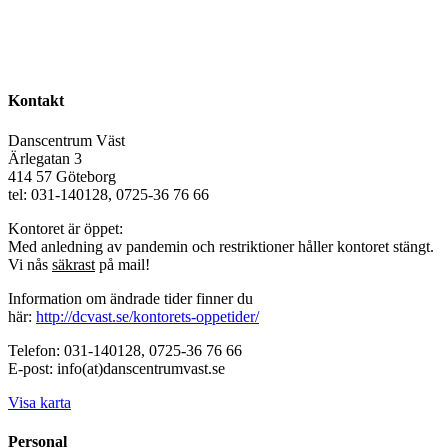
Kontakt
Danscentrum Väst
Ärlegatan 3
414 57 Göteborg
tel: 031-140128, 0725-36 76 66
Kontoret är öppet:
Med anledning av pandemin och restriktioner håller kontoret stängt.
Vi nås
säkrast
på mail!
Information om ändrade tider finner du
här:
http://dcvast.se/kontorets-oppetider/
Telefon: 031-140128, 0725-36 76 66
E-post: info(at)danscentrumvast.se
Visa karta
Personal