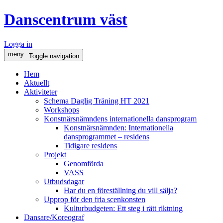
Danscentrum väst
Logga in
meny
Toggle navigation
Hem
Aktuellt
Aktiviteter
Schema Daglig Träning HT 2021
Workshops
Konstnärsnämndens internationella dansprogram
Konstnärsnämnden: Internationella
dansprogrammet – residens
Tidigare residens
Projekt
Genomförda
VASS
Utbudsdagar
Har du en föreställning du vill sälja?
Upprop för den fria scenkonsten
Kulturbudgeten: Ett steg i rätt riktning
Dansare/Koreograf