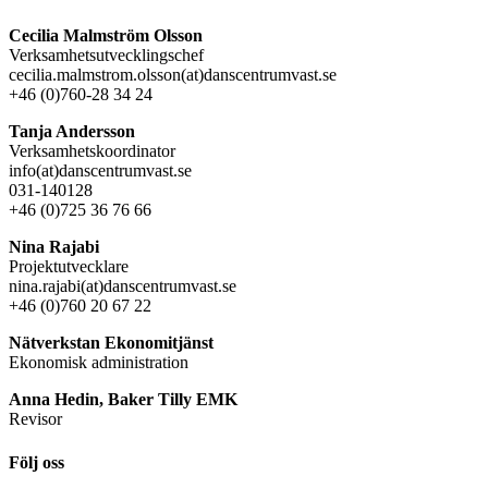
Cecilia Malmström Olsson
Verksamhetsutvecklingschef
cecilia.malmstrom.olsson(at)danscentrumvast.se
+46 (0)760-28 34 24
Tanja Andersson
Verksamhetskoordinator
info(at)danscentrumvast.se
031-140128
+46 (0)725 36 76 66
Nina Rajabi
Projektutvecklare
nina.rajabi(at)danscentrumvast.se
+46 (0)760 20 67 22
Nätverkstan Ekonomitjänst
Ekonomisk administration
Anna Hedin, Baker Tilly EMK
Revisor
Följ oss