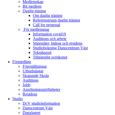
Medlemskap
Bli medlem
Daglig träning
Om daglig träning
Referensgrupp daglig träning
Call for proposal
För medlemmar
Information covid19
Auditions och arbete
Stipendier, bidrag och residens
Studiobokning Danscentrum Väst
Teknikpool
Tillgänglig scenkonst
Förmedling
Föreställningar
Utbudsdagar
Skapande Skola
Auditions
Jobb
Ansökningsmöjligheter
Residens
Studio
DcV studioinformation
Danscentrum Väst
Danzlagret