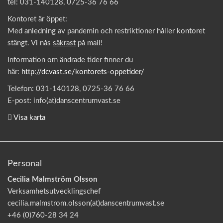
tel: 031-140128, 0725-36 76 66
Kontoret är öppet:
Med anledning av pandemin och restriktioner håller kontoret
stängt. Vi nås
säkrast
på mail!
Information om ändrade tider finner du
här:
http://dcvast.se/kontorets-oppetider/
Telefon: 031-140128, 0725-36 76 66
E-post: info(at)danscentrumvast.se
Visa karta
Personal
Cecilia Malmström Olsson
Verksamhetsutvecklingschef
cecilia.malmstrom.olsson(at)danscentrumvast.se
+46 (0)760-28 34 24