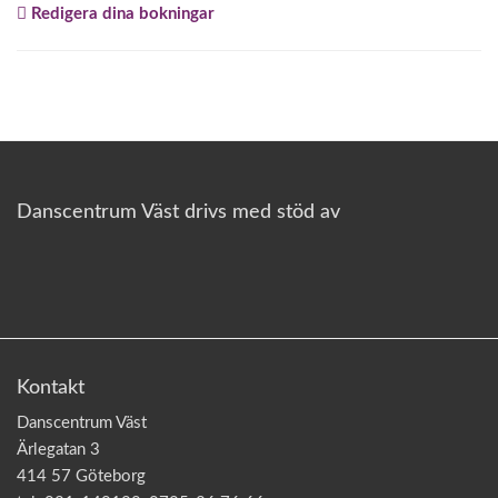
Redigera dina bokningar
o
n
Danscentrum Väst drivs med stöd av
Kontakt
Danscentrum Väst
Ärlegatan 3
414 57 Göteborg