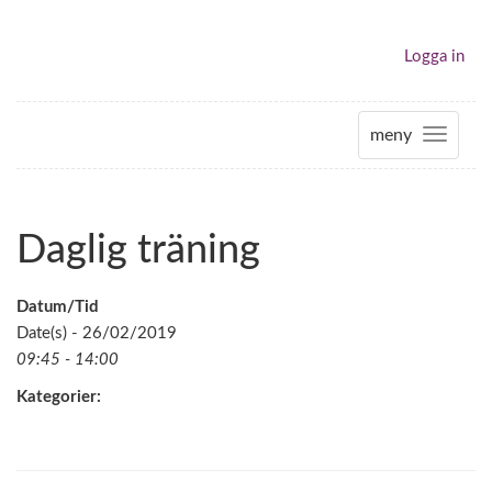
Logga in
meny
T
o
g
g
Daglig träning
l
e
n
Datum/Tid
a
Date(s) - 26/02/2019
v
09:45 - 14:00
i
Kategorier:
g
a
t
i