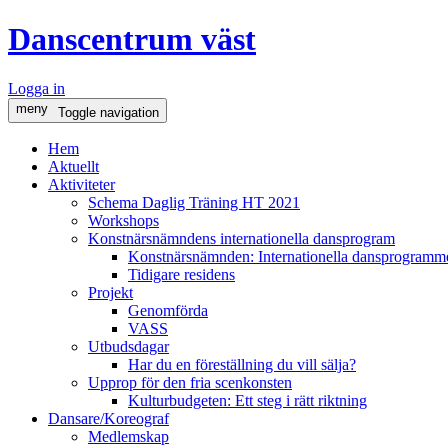
Danscentrum väst
Logga in
meny
Toggle navigation
Hem
Aktuellt
Aktiviteter
Schema Daglig Träning HT 2021
Workshops
Konstnärsnämndens internationella dansprogram
Konstnärsnämnden: Internationella dansprogramme
Tidigare residens
Projekt
Genomförda
VASS
Utbudsdagar
Har du en föreställning du vill sälja?
Upprop för den fria scenkonsten
Kulturbudgeten: Ett steg i rätt riktning
Dansare/Koreograf
Medlemskap