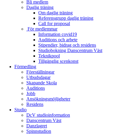
Bli medlem
Daglig träning
Om daglig träning
Referensgrupp daglig träning
Call for proposal
För medlemmar
Information covid19
Auditions och arbete
Stipendier, bidrag och residens
Studiobokning Danscentrum Väst
Teknikpool
Tillgänglig scenkonst
Förmedling
Föreställningar
Utbudsdagar
Skapande Skola
Auditions
Jobb
Ansökningsmöjligheter
Residens
Studio
DcV studioinformation
Danscentrum Väst
Danzlagret
Spinnstudion