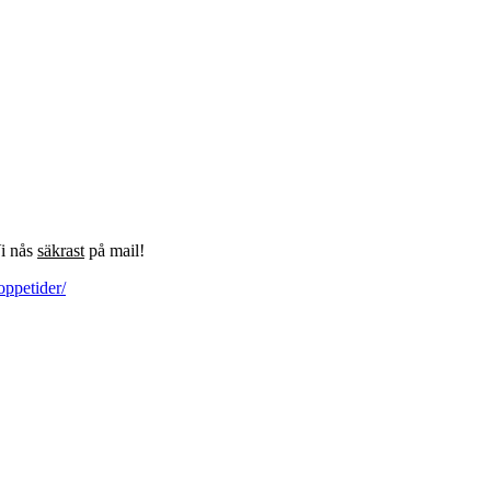
Vi nås
säkrast
på mail!
oppetider/