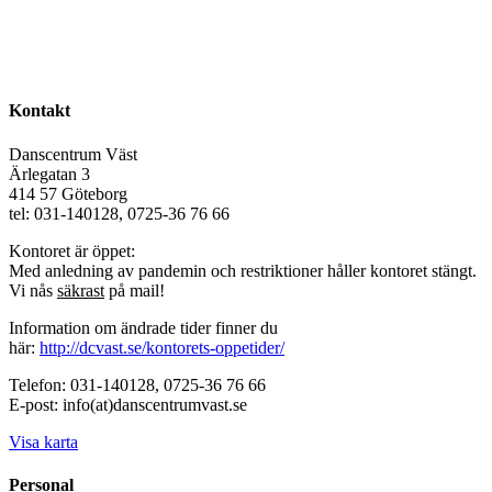
Kontakt
Danscentrum Väst
Ärlegatan 3
414 57 Göteborg
tel: 031-140128, 0725-36 76 66
Kontoret är öppet:
Med anledning av pandemin och restriktioner håller kontoret stängt.
Vi nås
säkrast
på mail!
Information om ändrade tider finner du
här:
http://dcvast.se/kontorets-oppetider/
Telefon: 031-140128, 0725-36 76 66
E-post: info(at)danscentrumvast.se
Visa karta
Personal