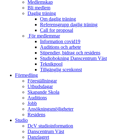
Medlemskap
Bli medlem
Daglig träning
Om daglig träning
Referensgrupp daglig träning
Call for proposal
För medlemmar
Information covid19
Auditions och arbete
Stipendier, bidrag och residens
Studiobokning Danscentrum Väst
Teknikpool
Tillgänglig scenkonst
Förmedling
Föreställningar
Utbudsdagar
Skapande Skola
Auditions
Jobb
Ansökningsmöjligheter
Residens
Studio
DcV studioinformation
Danscentrum Väst
Danzlagret