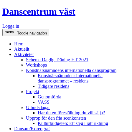
Danscentrum väst
Logga in
meny
Toggle navigation
Hem
Aktuellt
Aktiviteter
Schema Daglig Träning HT 2021
Workshops
Konstnärsnämndens internationella dansprogram
Konstnärsnämnden: Internationella
dansprogrammet – residens
Tidigare residens
Projekt
Genomförda
VASS
Utbudsdagar
Har du en föreställning du vill sälja?
Upprop för den fria scenkonsten
Kulturbudgeten: Ett steg i rätt riktning
Dansare/Koreograf