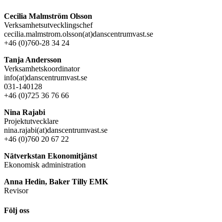
Cecilia Malmström Olsson
Verksamhetsutvecklingschef
cecilia.malmstrom.olsson(at)danscentrumvast.se
+46 (0)760-28 34 24
Tanja Andersson
Verksamhetskoordinator
info(at)danscentrumvast.se
031-140128
+46 (0)725 36 76 66
Nina Rajabi
Projektutvecklare
nina.rajabi(at)danscentrumvast.se
+46 (0)760 20 67 22
Nätverkstan Ekonomitjänst
Ekonomisk administration
Anna Hedin, Baker Tilly EMK
Revisor
Följ oss