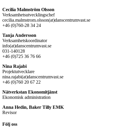
Cecilia Malmström Olsson
Verksamhetsutvecklingschef
cecilia.malmstrom.olsson(at)danscentrumvast.se
+46 (0)760-28 34 24
Tanja Andersson
Verksamhetskoordinator
info(at)danscentrumvast.se
031-140128
+46 (0)725 36 76 66
Nina Rajabi
Projektutvecklare
nina.rajabi(at)danscentrumvast.se
+46 (0)760 20 67 22
Nätverkstan Ekonomitjänst
Ekonomisk administration
Anna Hedin, Baker Tilly EMK
Revisor
Följ oss