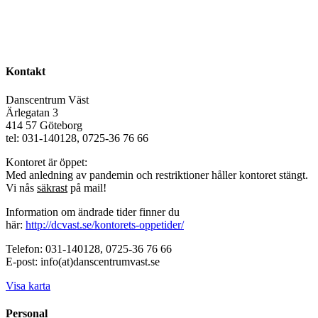
Kontakt
Danscentrum Väst
Ärlegatan 3
414 57 Göteborg
tel: 031-140128, 0725-36 76 66
Kontoret är öppet:
Med anledning av pandemin och restriktioner håller kontoret stängt.
Vi nås
säkrast
på mail!
Information om ändrade tider finner du
här:
http://dcvast.se/kontorets-oppetider/
Telefon: 031-140128, 0725-36 76 66
E-post: info(at)danscentrumvast.se
Visa karta
Personal