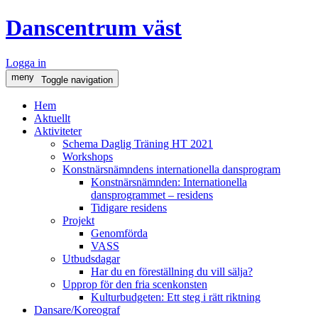
Danscentrum väst
Logga in
meny
Toggle navigation
Hem
Aktuellt
Aktiviteter
Schema Daglig Träning HT 2021
Workshops
Konstnärsnämndens internationella dansprogram
Konstnärsnämnden: Internationella
dansprogrammet – residens
Tidigare residens
Projekt
Genomförda
VASS
Utbudsdagar
Har du en föreställning du vill sälja?
Upprop för den fria scenkonsten
Kulturbudgeten: Ett steg i rätt riktning
Dansare/Koreograf