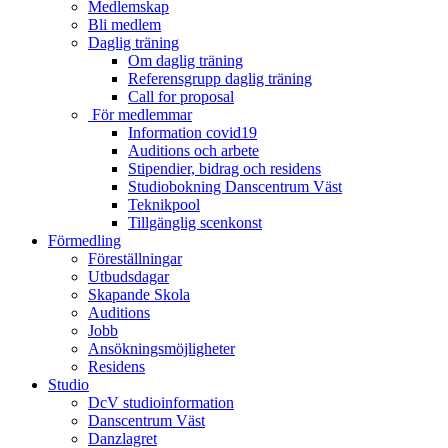
Medlemskap
Bli medlem
Daglig träning
Om daglig träning
Referensgrupp daglig träning
Call for proposal
För medlemmar
Information covid19
Auditions och arbete
Stipendier, bidrag och residens
Studiobokning Danscentrum Väst
Teknikpool
Tillgänglig scenkonst
Förmedling
Föreställningar
Utbudsdagar
Skapande Skola
Auditions
Jobb
Ansökningsmöjligheter
Residens
Studio
DcV studioinformation
Danscentrum Väst
Danzlagret