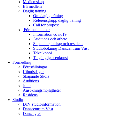
Medlemskap
Bli medlem
Daglig träning
Om daglig träning
Referensgrupp daglig träning
Call for proposal
För medlemmar
Information covid19
Auditions och arbete
Stipendier, bidrag och residens
Studiobokning Danscentrum Väst
Teknikpool
Tillgänglig scenkonst
Förmedling
Föreställningar
Utbudsdagar
Skapande Skola
Auditions
Jobb
Ansökningsmöjligheter
Residens
Studio
DcV studioinformation
Danscentrum Väst
Danzlagret