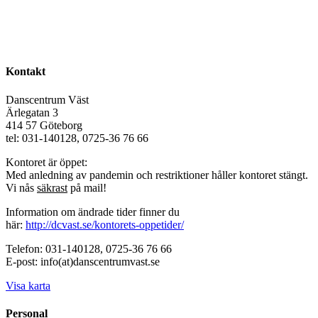
Kontakt
Danscentrum Väst
Ärlegatan 3
414 57 Göteborg
tel: 031-140128, 0725-36 76 66
Kontoret är öppet:
Med anledning av pandemin och restriktioner håller kontoret stängt.
Vi nås
säkrast
på mail!
Information om ändrade tider finner du
här:
http://dcvast.se/kontorets-oppetider/
Telefon: 031-140128, 0725-36 76 66
E-post: info(at)danscentrumvast.se
Visa karta
Personal