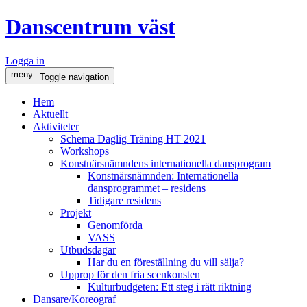
Danscentrum väst
Logga in
meny
Toggle navigation
Hem
Aktuellt
Aktiviteter
Schema Daglig Träning HT 2021
Workshops
Konstnärsnämndens internationella dansprogram
Konstnärsnämnden: Internationella
dansprogrammet – residens
Tidigare residens
Projekt
Genomförda
VASS
Utbudsdagar
Har du en föreställning du vill sälja?
Upprop för den fria scenkonsten
Kulturbudgeten: Ett steg i rätt riktning
Dansare/Koreograf