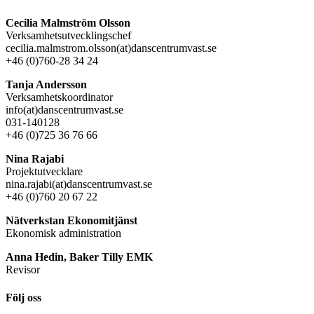
Cecilia Malmström Olsson
Verksamhetsutvecklingschef
cecilia.malmstrom.olsson(at)danscentrumvast.se
+46 (0)760-28 34 24
Tanja Andersson
Verksamhetskoordinator
info(at)danscentrumvast.se
031-140128
+46 (0)725 36 76 66
Nina Rajabi
Projektutvecklare
nina.rajabi(at)danscentrumvast.se
+46 (0)760 20 67 22
Nätverkstan Ekonomitjänst
Ekonomisk administration
Anna Hedin, Baker Tilly EMK
Revisor
Följ oss