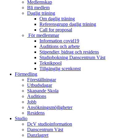
Medlemskap
Bli medlem
Daglig träning
Om daglig träning
Referensgrupp daglig träning
Call for proposal
För medlemmar
Information covid19
Auditions och arbete
Stipendier, bidrag och residens
Studiobokning Danscentrum Väst
Teknikpool
Tillgänglig scenkonst
Förmedling
Föreställningar
Utbudsdagar
Skapande Skola
Auditions
Jobb
Ansökningsmöjligheter
Residens
Studio
DcV studioinformation
Danscentrum Väst
Danzlagret