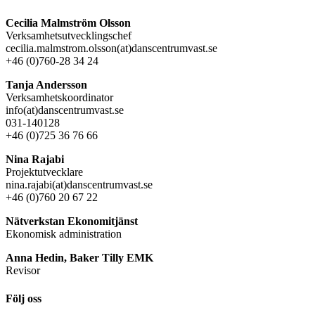
Cecilia Malmström Olsson
Verksamhetsutvecklingschef
cecilia.malmstrom.olsson(at)danscentrumvast.se
+46 (0)760-28 34 24
Tanja Andersson
Verksamhetskoordinator
info(at)danscentrumvast.se
031-140128
+46 (0)725 36 76 66
Nina Rajabi
Projektutvecklare
nina.rajabi(at)danscentrumvast.se
+46 (0)760 20 67 22
Nätverkstan Ekonomitjänst
Ekonomisk administration
Anna Hedin, Baker Tilly EMK
Revisor
Följ oss