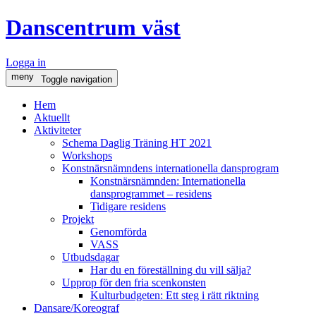
Danscentrum väst
Logga in
meny
Toggle navigation
Hem
Aktuellt
Aktiviteter
Schema Daglig Träning HT 2021
Workshops
Konstnärsnämndens internationella dansprogram
Konstnärsnämnden: Internationella
dansprogrammet – residens
Tidigare residens
Projekt
Genomförda
VASS
Utbudsdagar
Har du en föreställning du vill sälja?
Upprop för den fria scenkonsten
Kulturbudgeten: Ett steg i rätt riktning
Dansare/Koreograf