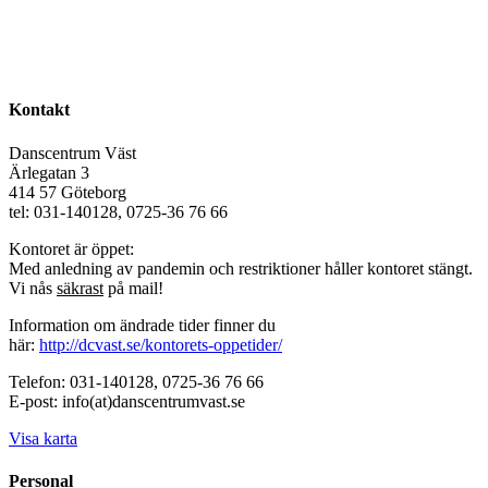
Kontakt
Danscentrum Väst
Ärlegatan 3
414 57 Göteborg
tel: 031-140128, 0725-36 76 66
Kontoret är öppet:
Med anledning av pandemin och restriktioner håller kontoret stängt.
Vi nås
säkrast
på mail!
Information om ändrade tider finner du
här:
http://dcvast.se/kontorets-oppetider/
Telefon: 031-140128, 0725-36 76 66
E-post: info(at)danscentrumvast.se
Visa karta
Personal