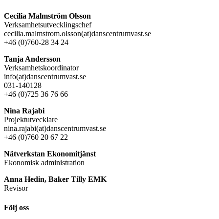
Cecilia Malmström Olsson
Verksamhetsutvecklingschef
cecilia.malmstrom.olsson(at)danscentrumvast.se
+46 (0)760-28 34 24
Tanja Andersson
Verksamhetskoordinator
info(at)danscentrumvast.se
031-140128
+46 (0)725 36 76 66
Nina Rajabi
Projektutvecklare
nina.rajabi(at)danscentrumvast.se
+46 (0)760 20 67 22
Nätverkstan Ekonomitjänst
Ekonomisk administration
Anna Hedin, Baker Tilly EMK
Revisor
Följ oss