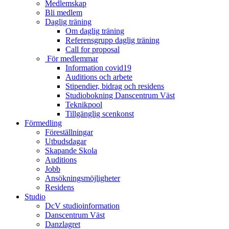
Medlemskap
Bli medlem
Daglig träning
Om daglig träning
Referensgrupp daglig träning
Call for proposal
För medlemmar
Information covid19
Auditions och arbete
Stipendier, bidrag och residens
Studiobokning Danscentrum Väst
Teknikpool
Tillgänglig scenkonst
Förmedling
Föreställningar
Utbudsdagar
Skapande Skola
Auditions
Jobb
Ansökningsmöjligheter
Residens
Studio
DcV studioinformation
Danscentrum Väst
Danzlagret