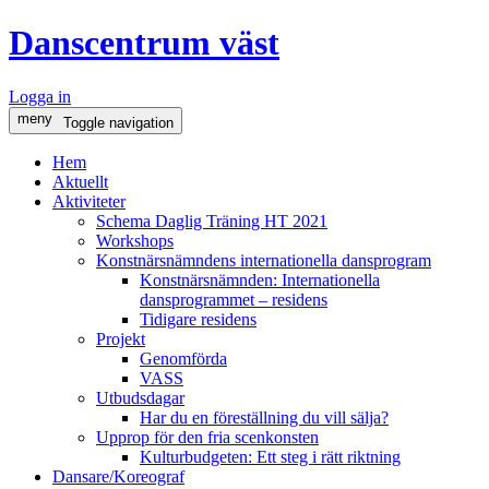
Danscentrum väst
Logga in
meny
Toggle navigation
Hem
Aktuellt
Aktiviteter
Schema Daglig Träning HT 2021
Workshops
Konstnärsnämndens internationella dansprogram
Konstnärsnämnden: Internationella
dansprogrammet – residens
Tidigare residens
Projekt
Genomförda
VASS
Utbudsdagar
Har du en föreställning du vill sälja?
Upprop för den fria scenkonsten
Kulturbudgeten: Ett steg i rätt riktning
Dansare/Koreograf