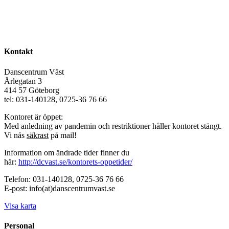
Kontakt
Danscentrum Väst
Ärlegatan 3
414 57 Göteborg
tel: 031-140128, 0725-36 76 66
Kontoret är öppet:
Med anledning av pandemin och restriktioner håller kontoret stängt.
Vi nås
säkrast
på mail!
Information om ändrade tider finner du
här:
http://dcvast.se/kontorets-oppetider/
Telefon: 031-140128, 0725-36 76 66
E-post: info(at)danscentrumvast.se
Visa karta
Personal