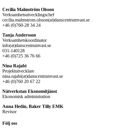
Cecilia Malmström Olsson
Verksamhetsutvecklingschef
cecilia.malmstrom.olsson(at)danscentrumvast.se
+46 (0)760-28 34 24
Tanja Andersson
Verksamhetskoordinator
info(at)danscentrumvast.se
031-140128
+46 (0)725 36 76 66
Nina Rajabi
Projektutvecklare
nina.rajabi(at)danscentrumvast.se
+46 (0)760 20 67 22
Nätverkstan Ekonomitjänst
Ekonomisk administration
Anna Hedin, Baker Tilly EMK
Revisor
Följ oss