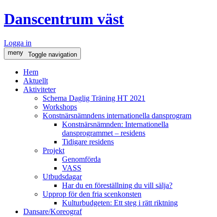
Danscentrum väst
Logga in
meny
Toggle navigation
Hem
Aktuellt
Aktiviteter
Schema Daglig Träning HT 2021
Workshops
Konstnärsnämndens internationella dansprogram
Konstnärsnämnden: Internationella
dansprogrammet – residens
Tidigare residens
Projekt
Genomförda
VASS
Utbudsdagar
Har du en föreställning du vill sälja?
Upprop för den fria scenkonsten
Kulturbudgeten: Ett steg i rätt riktning
Dansare/Koreograf