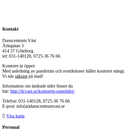
Kontakt
Danscentrum Väst
Ärlegatan 3
414 57 Göteborg
tel: 031-140128, 0725-36 76 66
Kontoret är öppet:
Med anledning av pandemin och restriktioner håller kontoret stängt.
Vi nås
säkrast
på mail!
Information om ändrade tider finner du
här:
http://dcvast.se/kontorets-oppetider/
Telefon: 031-140128, 0725-36 76 66
E-post: info(at)danscentrumvast.se
Visa karta
Personal