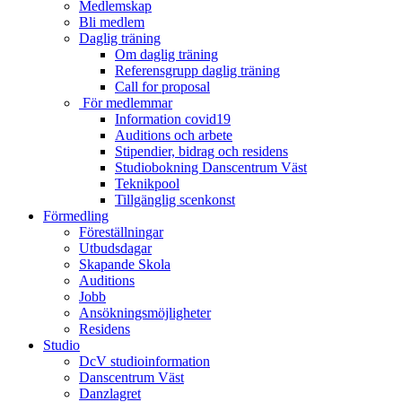
Medlemskap
Bli medlem
Daglig träning
Om daglig träning
Referensgrupp daglig träning
Call for proposal
För medlemmar
Information covid19
Auditions och arbete
Stipendier, bidrag och residens
Studiobokning Danscentrum Väst
Teknikpool
Tillgänglig scenkonst
Förmedling
Föreställningar
Utbudsdagar
Skapande Skola
Auditions
Jobb
Ansökningsmöjligheter
Residens
Studio
DcV studioinformation
Danscentrum Väst
Danzlagret