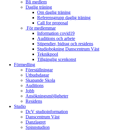
Bli medlem
Daglig träning
Om daglig träning
Referensgrupp daglig träning
Call for proposal
För medlemmar
Information covid19
Auditions och arbete
Stipendier, bidrag och residens
Studiobokning Danscentrum Väst
Teknikpool
Tillgänglig scenkonst
Förmedling
Föreställningar
Utbudsdagar
Skapande Skola
Auditions
Jobb
Ansökningsmöjligheter
Residens
Studio
DcV studioinformation
Danscentrum Väst
Danzlagret
Spinnstudion