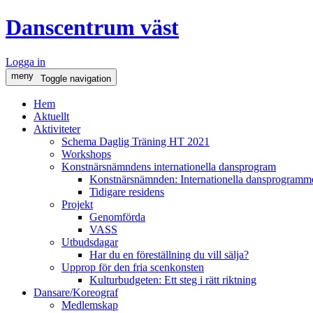
Danscentrum väst
Logga in
meny
Toggle navigation
Hem
Aktuellt
Aktiviteter
Schema Daglig Träning HT 2021
Workshops
Konstnärsnämndens internationella dansprogram
Konstnärsnämnden: Internationella dansprogramme
Tidigare residens
Projekt
Genomförda
VASS
Utbudsdagar
Har du en föreställning du vill sälja?
Upprop för den fria scenkonsten
Kulturbudgeten: Ett steg i rätt riktning
Dansare/Koreograf
Medlemskap