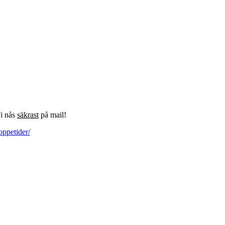
Vi nås
säkrast
på mail!
oppetider/