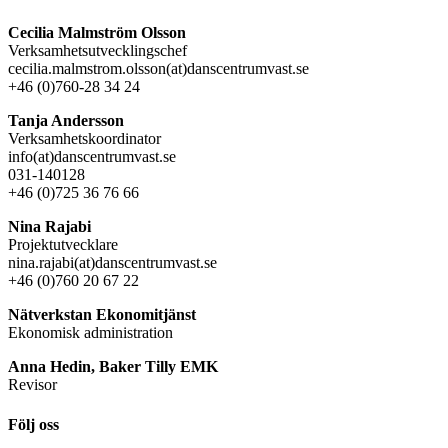
Cecilia Malmström Olsson
Verksamhetsutvecklingschef
cecilia.malmstrom.olsson(at)danscentrumvast.se
+46 (0)760-28 34 24
Tanja Andersson
Verksamhetskoordinator
info(at)danscentrumvast.se
031-140128
+46 (0)725 36 76 66
Nina Rajabi
Projektutvecklare
nina.rajabi(at)danscentrumvast.se
+46 (0)760 20 67 22
Nätverkstan Ekonomitjänst
Ekonomisk administration
Anna Hedin, Baker Tilly EMK
Revisor
Följ oss