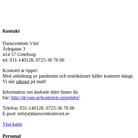
Kontakt
Danscentrum Väst
Ärlegatan 3
414 57 Göteborg
tel: 031-140128, 0725-36 76 66
Kontoret är öppet:
Med anledning av pandemin och restriktioner håller kontoret stängt.
Vi nås
säkrast
på mail!
Information om ändrade tider finner du
här:
http://dcvast.se/kontorets-oppetider/
Telefon: 031-140128, 0725-36 76 66
E-post: info(at)danscentrumvast.se
Visa karta
Personal