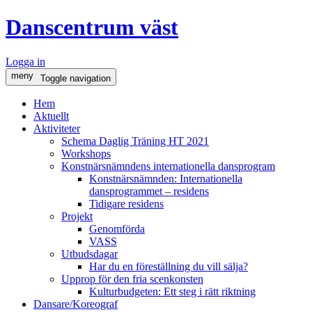
Danscentrum väst
Logga in
meny
Toggle navigation
Hem
Aktuellt
Aktiviteter
Schema Daglig Träning HT 2021
Workshops
Konstnärsnämndens internationella dansprogram
Konstnärsnämnden: Internationella
dansprogrammet – residens
Tidigare residens
Projekt
Genomförda
VASS
Utbudsdagar
Har du en föreställning du vill sälja?
Upprop för den fria scenkonsten
Kulturbudgeten: Ett steg i rätt riktning
Dansare/Koreograf