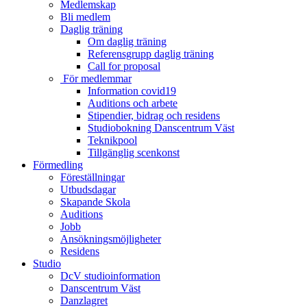
Medlemskap
Bli medlem
Daglig träning
Om daglig träning
Referensgrupp daglig träning
Call for proposal
För medlemmar
Information covid19
Auditions och arbete
Stipendier, bidrag och residens
Studiobokning Danscentrum Väst
Teknikpool
Tillgänglig scenkonst
Förmedling
Föreställningar
Utbudsdagar
Skapande Skola
Auditions
Jobb
Ansökningsmöjligheter
Residens
Studio
DcV studioinformation
Danscentrum Väst
Danzlagret