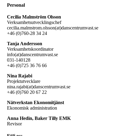
Personal
Cecilia Malmström Olsson
Verksamhetsutvecklingschef
cecilia.malmstrom.olsson(at)danscentrumvast.se
+46 (0)760-28 34 24
Tanja Andersson
Verksamhetskoordinator
info(at)danscentrumvast.se
031-140128
+46 (0)725 36 76 66
Nina Rajabi
Projektutvecklare
nina.rajabi(at)danscentrumvast.se
+46 (0)760 20 67 22
Nätverkstan Ekonomitjänst
Ekonomisk administration
Anna Hedin, Baker Tilly EMK
Revisor
Följ oss