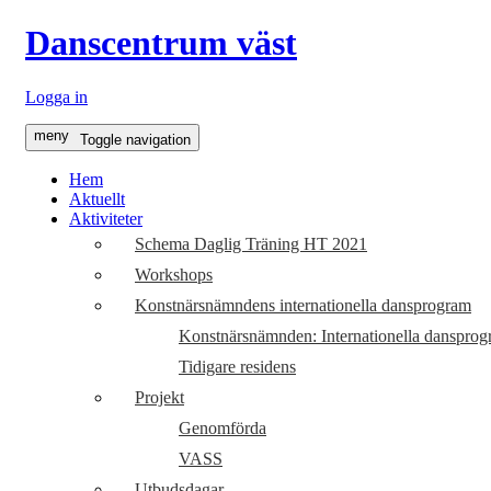
Danscentrum väst
Logga in
meny
Toggle navigation
Hem
Aktuellt
Aktiviteter
Schema Daglig Träning HT 2021
Workshops
Konstnärsnämndens internationella dansprogram
Konstnärsnämnden: Internationella dansprog
Tidigare residens
Projekt
Genomförda
VASS
Utbudsdagar