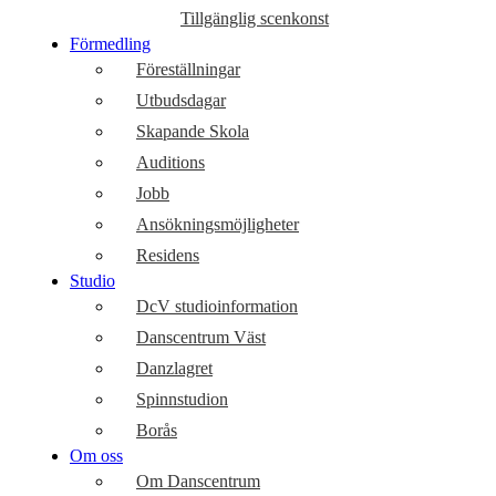
Tillgänglig scenkonst
Förmedling
Föreställningar
Utbudsdagar
Skapande Skola
Auditions
Jobb
Ansökningsmöjligheter
Residens
Studio
DcV studioinformation
Danscentrum Väst
Danzlagret
Spinnstudion
Borås
Om oss
Om Danscentrum