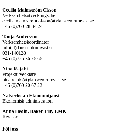
Cecilia Malmström Olsson
Verksamhetsutvecklingschef
cecilia.malmstrom.olsson(at)danscentrumvast.se
+46 (0)760-28 34 24
Tanja Andersson
Verksamhetskoordinator
info(at)danscentrumvast.se
031-140128
+46 (0)725 36 76 66
Nina Rajabi
Projektutvecklare
nina.rajabi(at)danscentrumvast.se
+46 (0)760 20 67 22
Nätverkstan Ekonomitjänst
Ekonomisk administration
Anna Hedin, Baker Tilly EMK
Revisor
Följ oss