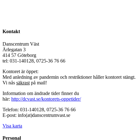
Kontakt
Danscentrum Väst
Ärlegatan 3
414 57 Göteborg
tel: 031-140128, 0725-36 76 66
Kontoret är öppet:
Med anledning av pandemin och restriktioner håller kontoret stängt.
Vi nås
säkrast
på mail!
Information om ändrade tider finner du
här:
http://dcvast.se/kontorets-oppetider/
Telefon: 031-140128, 0725-36 76 66
E-post: info(at)danscentrumvast.se
Visa karta
Personal