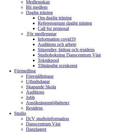
Medlemskap
Bli medlem
Daglig träning
Om daglig träning
Referensgrupp daglig träning
Call for proposal
För medlemmar
Information covid19
Auditions och arbete
Stipendier, bidrag och residens
Studiobokning Danscentrum Väst
Teknikpool
Tillgänglig scenkonst
Förmedling
Föreställningar
Utbudsdagar
Skapande Skola
Auditions
Jobb
Ansökningsmöjligheter
Residens
Studio
DcV studioinformation
Danscentrum Väst
Danzlagret