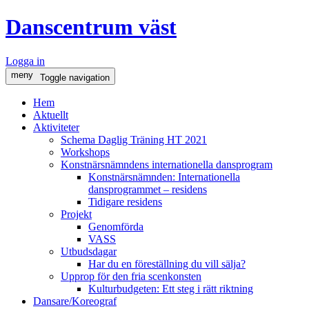
Danscentrum väst
Logga in
meny
Toggle navigation
Hem
Aktuellt
Aktiviteter
Schema Daglig Träning HT 2021
Workshops
Konstnärsnämndens internationella dansprogram
Konstnärsnämnden: Internationella
dansprogrammet – residens
Tidigare residens
Projekt
Genomförda
VASS
Utbudsdagar
Har du en föreställning du vill sälja?
Upprop för den fria scenkonsten
Kulturbudgeten: Ett steg i rätt riktning
Dansare/Koreograf