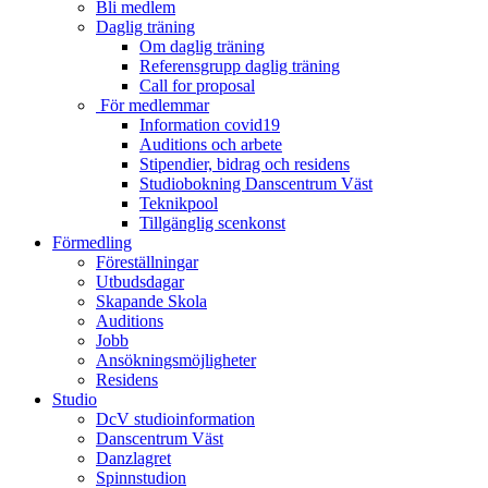
Bli medlem
Daglig träning
Om daglig träning
Referensgrupp daglig träning
Call for proposal
För medlemmar
Information covid19
Auditions och arbete
Stipendier, bidrag och residens
Studiobokning Danscentrum Väst
Teknikpool
Tillgänglig scenkonst
Förmedling
Föreställningar
Utbudsdagar
Skapande Skola
Auditions
Jobb
Ansökningsmöjligheter
Residens
Studio
DcV studioinformation
Danscentrum Väst
Danzlagret
Spinnstudion