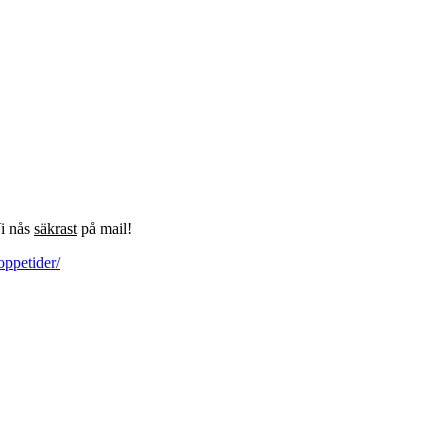
Vi nås
säkrast
på mail!
oppetider/