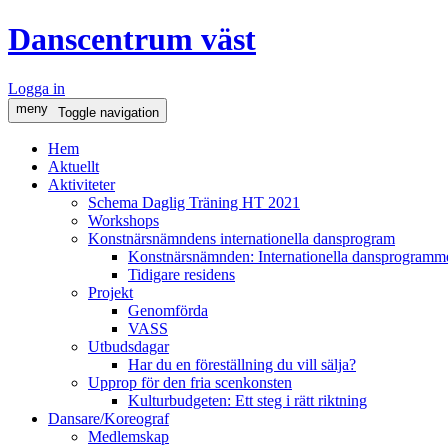
Danscentrum väst
Logga in
meny
Toggle navigation
Hem
Aktuellt
Aktiviteter
Schema Daglig Träning HT 2021
Workshops
Konstnärsnämndens internationella dansprogram
Konstnärsnämnden: Internationella dansprogramme
Tidigare residens
Projekt
Genomförda
VASS
Utbudsdagar
Har du en föreställning du vill sälja?
Upprop för den fria scenkonsten
Kulturbudgeten: Ett steg i rätt riktning
Dansare/Koreograf
Medlemskap