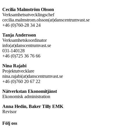
Cecilia Malmström Olsson
Verksamhetsutvecklingschef
cecilia.malmstrom.olsson(at)danscentrumvast.se
+46 (0)760-28 34 24
Tanja Andersson
Verksamhetskoordinator
info(at)danscentrumvast.se
031-140128
+46 (0)725 36 76 66
Nina Rajabi
Projektutvecklare
nina.rajabi(at)danscentrumvast.se
+46 (0)760 20 67 22
Nätverkstan Ekonomitjänst
Ekonomisk administration
Anna Hedin, Baker Tilly EMK
Revisor
Följ oss