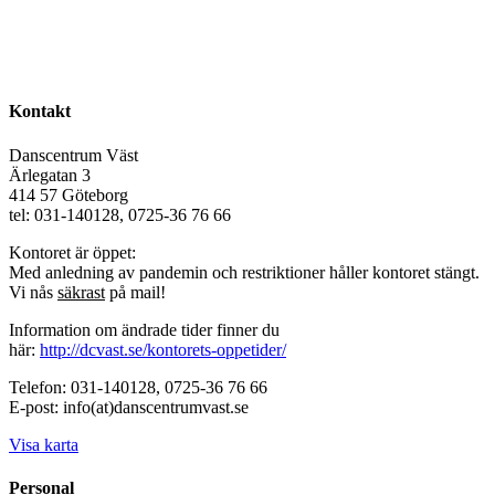
Kontakt
Danscentrum Väst
Ärlegatan 3
414 57 Göteborg
tel: 031-140128, 0725-36 76 66
Kontoret är öppet:
Med anledning av pandemin och restriktioner håller kontoret stängt.
Vi nås
säkrast
på mail!
Information om ändrade tider finner du
här:
http://dcvast.se/kontorets-oppetider/
Telefon: 031-140128, 0725-36 76 66
E-post: info(at)danscentrumvast.se
Visa karta
Personal