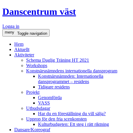
Danscentrum väst
Logga in
meny
Toggle navigation
Hem
Aktuellt
Aktiviteter
Schema Daglig Träning HT 2021
Workshops
Konstnärsnämndens internationella dansprogram
Konstnärsnämnden: Internationella
dansprogrammet – residens
Tidigare residens
Projekt
Genomförda
VASS
Utbudsdagar
Har du en föreställning du vill sälja?
Upprop för den fria scenkonsten
Kulturbudgeten: Ett steg i rätt riktning
Dansare/Koreograf