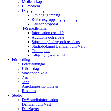
Medlemskap
Bli medlem
Daglig träning
Om daglig träning
Referensgrupp daglig träning
Call for proposal
För medlemmar
Information covid19
Auditions och arbete
Stipendier, bidrag och residens
Studiobokning Danscentrum Väst
Teknikpool
Tillgänglig scenkonst
Förmedling
Föreställningar
Utbudsdagar
Skapande Skola
Auditions
Jobb
Ansökningsmöjligheter
Residens
Studio
DcV studioinformation
Danscentrum Väst
Danzlagret