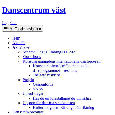
Danscentrum väst
Logga in
meny
Toggle navigation
Hem
Aktuellt
Aktiviteter
Schema Daglig Träning HT 2021
Workshops
Konstnärsnämndens internationella dansprogram
Konstnärsnämnden: Internationella
dansprogrammet – residens
Tidigare residens
Projekt
Genomförda
VASS
Utbudsdagar
Har du en föreställning du vill sälja?
Upprop för den fria scenkonsten
Kulturbudgeten: Ett steg i rätt riktning
Dansare/Koreograf