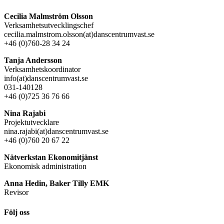
Cecilia Malmström Olsson
Verksamhetsutvecklingschef
cecilia.malmstrom.olsson(at)danscentrumvast.se
+46 (0)760-28 34 24
Tanja Andersson
Verksamhetskoordinator
info(at)danscentrumvast.se
031-140128
+46 (0)725 36 76 66
Nina Rajabi
Projektutvecklare
nina.rajabi(at)danscentrumvast.se
+46 (0)760 20 67 22
Nätverkstan Ekonomitjänst
Ekonomisk administration
Anna Hedin, Baker Tilly EMK
Revisor
Följ oss