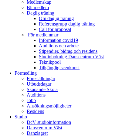
Medlemskap
Bli medlem
Daglig träning
Om daglig träning
Referensgrupp daglig träning
Call for proposal
För medlemmar
Information covid19
Auditions och arbete
Stipendier, bidrag och residens
Studiobokning Danscentrum Väst
Teknikpool
Tillgänglig scenkonst
Förmedling
Föreställningar
Utbudsdagar
Skapande Skola
Auditions
Jobb
Ansökningsmöjligheter
Residens
Studio
DcV studioinformation
Danscentrum Väst
Danzlagret