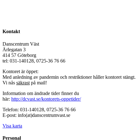
Kontakt
Danscentrum Väst
Ärlegatan 3
414 57 Göteborg
tel: 031-140128, 0725-36 76 66
Kontoret är öppet:
Med anledning av pandemin och restriktioner håller kontoret stängt.
Vi nås
säkrast
på mail!
Information om ändrade tider finner du
här:
http://dcvast.se/kontorets-oppetider/
Telefon: 031-140128, 0725-36 76 66
E-post: info(at)danscentrumvast.se
Visa karta
Personal