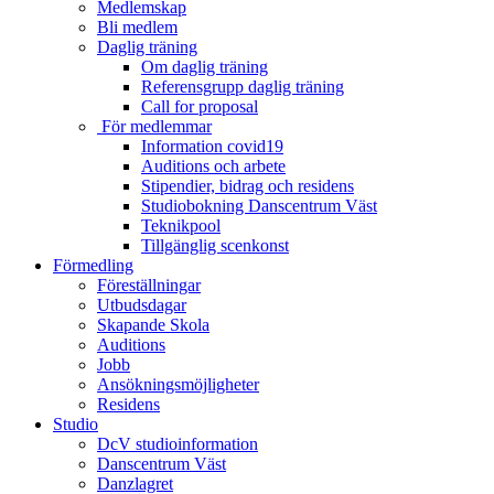
Medlemskap
Bli medlem
Daglig träning
Om daglig träning
Referensgrupp daglig träning
Call for proposal
För medlemmar
Information covid19
Auditions och arbete
Stipendier, bidrag och residens
Studiobokning Danscentrum Väst
Teknikpool
Tillgänglig scenkonst
Förmedling
Föreställningar
Utbudsdagar
Skapande Skola
Auditions
Jobb
Ansökningsmöjligheter
Residens
Studio
DcV studioinformation
Danscentrum Väst
Danzlagret