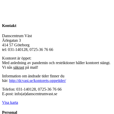
Kontakt
Danscentrum Väst
Ärlegatan 3
414 57 Göteborg
tel: 031-140128, 0725-36 76 66
Kontoret är öppet:
Med anledning av pandemin och restriktioner håller kontoret stängt.
Vi nås
säkrast
på mail!
Information om ändrade tider finner du
här:
http://dcvast.se/kontorets-oppetider/
Telefon: 031-140128, 0725-36 76 66
E-post: info(at)danscentrumvast.se
Visa karta
Personal