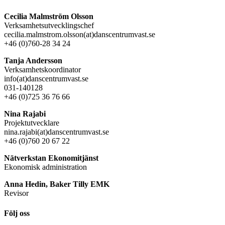
Cecilia Malmström Olsson
Verksamhetsutvecklingschef
cecilia.malmstrom.olsson(at)danscentrumvast.se
+46 (0)760-28 34 24
Tanja Andersson
Verksamhetskoordinator
info(at)danscentrumvast.se
031-140128
+46 (0)725 36 76 66
Nina Rajabi
Projektutvecklare
nina.rajabi(at)danscentrumvast.se
+46 (0)760 20 67 22
Nätverkstan Ekonomitjänst
Ekonomisk administration
Anna Hedin, Baker Tilly EMK
Revisor
Följ oss