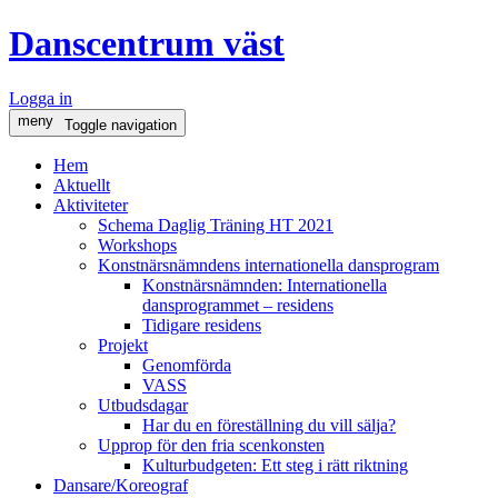
Danscentrum väst
Logga in
meny
Toggle navigation
Hem
Aktuellt
Aktiviteter
Schema Daglig Träning HT 2021
Workshops
Konstnärsnämndens internationella dansprogram
Konstnärsnämnden: Internationella
dansprogrammet – residens
Tidigare residens
Projekt
Genomförda
VASS
Utbudsdagar
Har du en föreställning du vill sälja?
Upprop för den fria scenkonsten
Kulturbudgeten: Ett steg i rätt riktning
Dansare/Koreograf