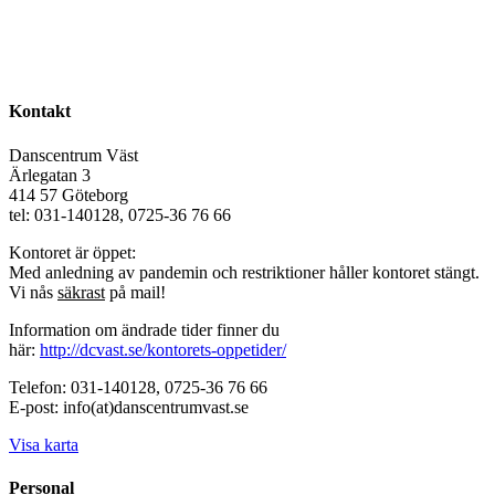
Kontakt
Danscentrum Väst
Ärlegatan 3
414 57 Göteborg
tel: 031-140128, 0725-36 76 66
Kontoret är öppet:
Med anledning av pandemin och restriktioner håller kontoret stängt.
Vi nås
säkrast
på mail!
Information om ändrade tider finner du
här:
http://dcvast.se/kontorets-oppetider/
Telefon: 031-140128, 0725-36 76 66
E-post: info(at)danscentrumvast.se
Visa karta
Personal