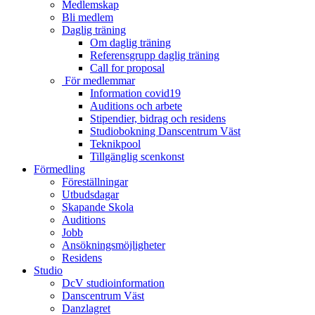
Medlemskap
Bli medlem
Daglig träning
Om daglig träning
Referensgrupp daglig träning
Call for proposal
För medlemmar
Information covid19
Auditions och arbete
Stipendier, bidrag och residens
Studiobokning Danscentrum Väst
Teknikpool
Tillgänglig scenkonst
Förmedling
Föreställningar
Utbudsdagar
Skapande Skola
Auditions
Jobb
Ansökningsmöjligheter
Residens
Studio
DcV studioinformation
Danscentrum Väst
Danzlagret