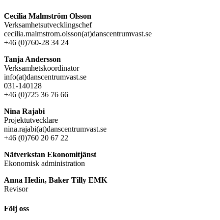
Cecilia Malmström Olsson
Verksamhetsutvecklingschef
cecilia.malmstrom.olsson(at)danscentrumvast.se
+46 (0)760-28 34 24
Tanja Andersson
Verksamhetskoordinator
info(at)danscentrumvast.se
031-140128
+46 (0)725 36 76 66
Nina Rajabi
Projektutvecklare
nina.rajabi(at)danscentrumvast.se
+46 (0)760 20 67 22
Nätverkstan Ekonomitjänst
Ekonomisk administration
Anna Hedin, Baker Tilly EMK
Revisor
Följ oss