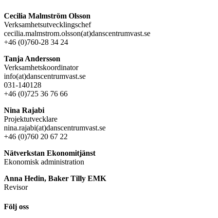
Cecilia Malmström Olsson
Verksamhetsutvecklingschef
cecilia.malmstrom.olsson(at)danscentrumvast.se
+46 (0)760-28 34 24
Tanja Andersson
Verksamhetskoordinator
info(at)danscentrumvast.se
031-140128
+46 (0)725 36 76 66
Nina Rajabi
Projektutvecklare
nina.rajabi(at)danscentrumvast.se
+46 (0)760 20 67 22
Nätverkstan Ekonomitjänst
Ekonomisk administration
Anna Hedin, Baker Tilly EMK
Revisor
Följ oss