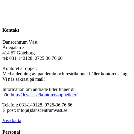
Kontakt
Danscentrum Väst
Ärlegatan 3
414 57 Göteborg
tel: 031-140128, 0725-36 76 66
Kontoret är öppet:
Med anledning av pandemin och restriktioner håller kontoret stängt.
Vi nås
säkrast
på mail!
Information om ändrade tider finner du
här:
http://dcvast.se/kontorets-oppetider/
Telefon: 031-140128, 0725-36 76 66
E-post: info(at)danscentrumvast.se
Visa karta
Personal