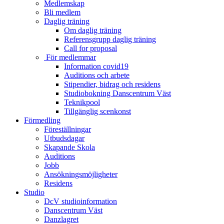
Medlemskap
Bli medlem
Daglig träning
Om daglig träning
Referensgrupp daglig träning
Call for proposal
För medlemmar
Information covid19
Auditions och arbete
Stipendier, bidrag och residens
Studiobokning Danscentrum Väst
Teknikpool
Tillgänglig scenkonst
Förmedling
Föreställningar
Utbudsdagar
Skapande Skola
Auditions
Jobb
Ansökningsmöjligheter
Residens
Studio
DcV studioinformation
Danscentrum Väst
Danzlagret