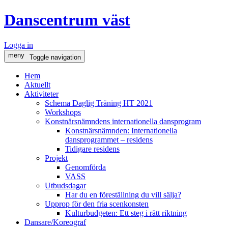
Danscentrum väst
Logga in
meny
Toggle navigation
Hem
Aktuellt
Aktiviteter
Schema Daglig Träning HT 2021
Workshops
Konstnärsnämndens internationella dansprogram
Konstnärsnämnden: Internationella
dansprogrammet – residens
Tidigare residens
Projekt
Genomförda
VASS
Utbudsdagar
Har du en föreställning du vill sälja?
Upprop för den fria scenkonsten
Kulturbudgeten: Ett steg i rätt riktning
Dansare/Koreograf