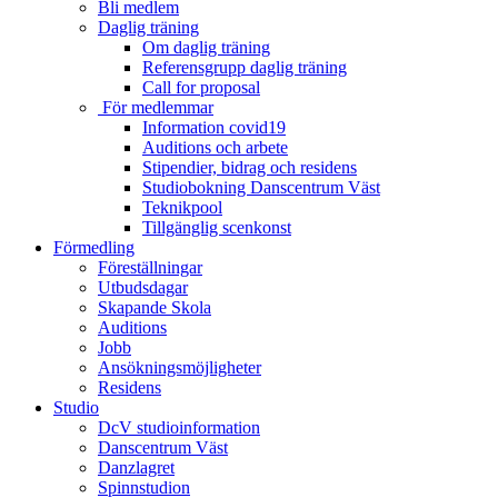
Bli medlem
Daglig träning
Om daglig träning
Referensgrupp daglig träning
Call for proposal
För medlemmar
Information covid19
Auditions och arbete
Stipendier, bidrag och residens
Studiobokning Danscentrum Väst
Teknikpool
Tillgänglig scenkonst
Förmedling
Föreställningar
Utbudsdagar
Skapande Skola
Auditions
Jobb
Ansökningsmöjligheter
Residens
Studio
DcV studioinformation
Danscentrum Väst
Danzlagret
Spinnstudion