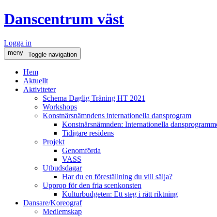
Danscentrum väst
Logga in
meny
Toggle navigation
Hem
Aktuellt
Aktiviteter
Schema Daglig Träning HT 2021
Workshops
Konstnärsnämndens internationella dansprogram
Konstnärsnämnden: Internationella dansprogramme
Tidigare residens
Projekt
Genomförda
VASS
Utbudsdagar
Har du en föreställning du vill sälja?
Upprop för den fria scenkonsten
Kulturbudgeten: Ett steg i rätt riktning
Dansare/Koreograf
Medlemskap