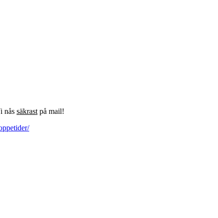
Vi nås
säkrast
på mail!
oppetider/