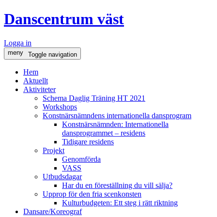
Danscentrum väst
Logga in
meny
Toggle navigation
Hem
Aktuellt
Aktiviteter
Schema Daglig Träning HT 2021
Workshops
Konstnärsnämndens internationella dansprogram
Konstnärsnämnden: Internationella
dansprogrammet – residens
Tidigare residens
Projekt
Genomförda
VASS
Utbudsdagar
Har du en föreställning du vill sälja?
Upprop för den fria scenkonsten
Kulturbudgeten: Ett steg i rätt riktning
Dansare/Koreograf