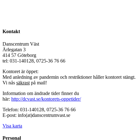
Kontakt
Danscentrum Väst
Ärlegatan 3
414 57 Göteborg
tel: 031-140128, 0725-36 76 66
Kontoret är öppet:
Med anledning av pandemin och restriktioner håller kontoret stängt.
Vi nås
säkrast
på mail!
Information om ändrade tider finner du
här:
http://dcvast.se/kontorets-oppetider/
Telefon: 031-140128, 0725-36 76 66
E-post: info(at)danscentrumvast.se
Visa karta
Personal