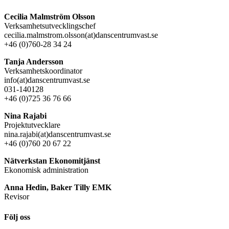
Cecilia Malmström Olsson
Verksamhetsutvecklingschef
cecilia.malmstrom.olsson(at)danscentrumvast.se
+46 (0)760-28 34 24
Tanja Andersson
Verksamhetskoordinator
info(at)danscentrumvast.se
031-140128
+46 (0)725 36 76 66
Nina Rajabi
Projektutvecklare
nina.rajabi(at)danscentrumvast.se
+46 (0)760 20 67 22
Nätverkstan Ekonomitjänst
Ekonomisk administration
Anna Hedin, Baker Tilly EMK
Revisor
Följ oss