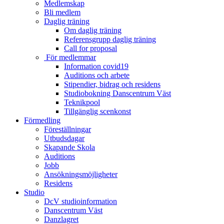
Medlemskap
Bli medlem
Daglig träning
Om daglig träning
Referensgrupp daglig träning
Call for proposal
För medlemmar
Information covid19
Auditions och arbete
Stipendier, bidrag och residens
Studiobokning Danscentrum Väst
Teknikpool
Tillgänglig scenkonst
Förmedling
Föreställningar
Utbudsdagar
Skapande Skola
Auditions
Jobb
Ansökningsmöjligheter
Residens
Studio
DcV studioinformation
Danscentrum Väst
Danzlagret