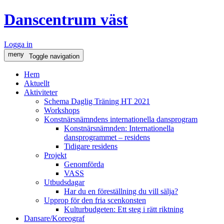
Danscentrum väst
Logga in
meny
Toggle navigation
Hem
Aktuellt
Aktiviteter
Schema Daglig Träning HT 2021
Workshops
Konstnärsnämndens internationella dansprogram
Konstnärsnämnden: Internationella
dansprogrammet – residens
Tidigare residens
Projekt
Genomförda
VASS
Utbudsdagar
Har du en föreställning du vill sälja?
Upprop för den fria scenkonsten
Kulturbudgeten: Ett steg i rätt riktning
Dansare/Koreograf