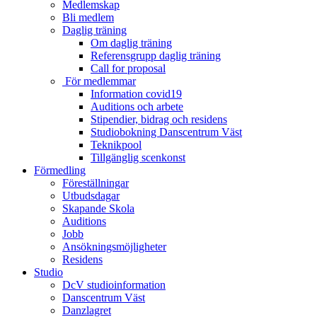
Medlemskap
Bli medlem
Daglig träning
Om daglig träning
Referensgrupp daglig träning
Call for proposal
För medlemmar
Information covid19
Auditions och arbete
Stipendier, bidrag och residens
Studiobokning Danscentrum Väst
Teknikpool
Tillgänglig scenkonst
Förmedling
Föreställningar
Utbudsdagar
Skapande Skola
Auditions
Jobb
Ansökningsmöjligheter
Residens
Studio
DcV studioinformation
Danscentrum Väst
Danzlagret