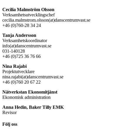
Cecilia Malmström Olsson
Verksamhetsutvecklingschef
cecilia.malmstrom.olsson(at)danscentrumvast.se
+46 (0)760-28 34 24
Tanja Andersson
Verksamhetskoordinator
info(at)danscentrumvast.se
031-140128
+46 (0)725 36 76 66
Nina Rajabi
Projektutvecklare
nina.rajabi(at)danscentrumvast.se
+46 (0)760 20 67 22
Nätverkstan Ekonomitjänst
Ekonomisk administration
Anna Hedin, Baker Tilly EMK
Revisor
Följ oss