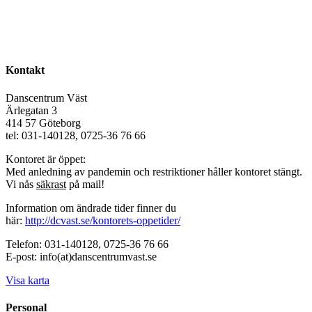
Kontakt
Danscentrum Väst
Ärlegatan 3
414 57 Göteborg
tel: 031-140128, 0725-36 76 66
Kontoret är öppet:
Med anledning av pandemin och restriktioner håller kontoret stängt.
Vi nås
säkrast
på mail!
Information om ändrade tider finner du
här:
http://dcvast.se/kontorets-oppetider/
Telefon: 031-140128, 0725-36 76 66
E-post: info(at)danscentrumvast.se
Visa karta
Personal