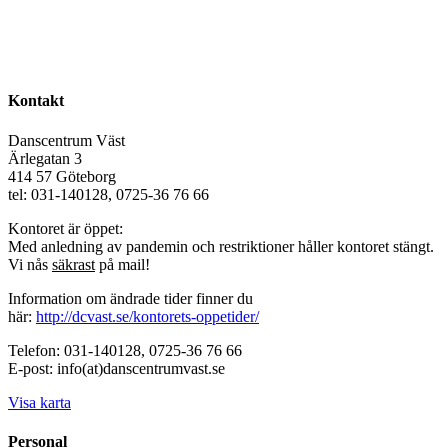
Kontakt
Danscentrum Väst
Ärlegatan 3
414 57 Göteborg
tel: 031-140128, 0725-36 76 66
Kontoret är öppet:
Med anledning av pandemin och restriktioner håller kontoret stängt.
Vi nås
säkrast
på mail!
Information om ändrade tider finner du
här:
http://dcvast.se/kontorets-oppetider/
Telefon: 031-140128, 0725-36 76 66
E-post: info(at)danscentrumvast.se
Visa karta
Personal