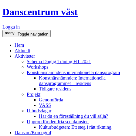
Danscentrum väst
Logga in
meny
Toggle navigation
Hem
Aktuellt
Aktiviteter
Schema Daglig Träning HT 2021
Workshops
Konstnärsnämndens internationella dansprogram
Konstnärsnämnden: Internationella
dansprogrammet – residens
Tidigare residens
Projekt
Genomförda
VASS
Utbudsdagar
Har du en föreställning du vill sälja?
Upprop för den fria scenkonsten
Kulturbudgeten: Ett steg i rätt riktning
Dansare/Koreograf