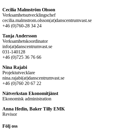
Cecilia Malmström Olsson
Verksamhetsutvecklingschef
cecilia.malmstrom.olsson(at)danscentrumvast.se
+46 (0)760-28 34 24
Tanja Andersson
Verksamhetskoordinator
info(at)danscentrumvast.se
031-140128
+46 (0)725 36 76 66
Nina Rajabi
Projektutvecklare
nina.rajabi(at)danscentrumvast.se
+46 (0)760 20 67 22
Nätverkstan Ekonomitjänst
Ekonomisk administration
Anna Hedin, Baker Tilly EMK
Revisor
Följ oss