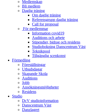
Medlemskap
Bli medlem
Daglig träning
Om daglig träning
Referensgrupp daglig träning
Call for proposal
För medlemmar
Information covid19
Auditions och arbete
Stipendier, bidrag och residens
Studiobokning Danscentrum Väst
Teknikpool
Tillgänglig scenkonst
Förmedling
Föreställningar
Utbudsdagar
Skapande Skola
Auditions
Jobb
Ansökningsmöjligheter
Residens
Studio
DcV studioinformation
Danscentrum Väst
Danzlagret