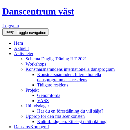
Danscentrum väst
Logga in
meny
Toggle navigation
Hem
Aktuellt
Aktiviteter
Schema Daglig Träning HT 2021
Workshops
Konstnärsnämndens internationella dansprogram
Konstnärsnämnden: Internationella
dansprogrammet – residens
Tidigare residens
Projekt
Genomförda
VASS
Utbudsdagar
Har du en föreställning du vill sälja?
Upprop för den fria scenkonsten
Kulturbudgeten: Ett steg i rätt riktning
Dansare/Koreograf