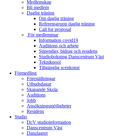
Medlemskap
Bli medlem
Daglig träning
Om daglig träning
Referensgrupp daglig träning
Call for proposal
För medlemmar
Information covid19
Auditions och arbete
Stipendier, bidrag och residens
Studiobokning Danscentrum Väst
Teknikpool
Tillgänglig scenkonst
Förmedling
Föreställningar
Utbudsdagar
Skapande Skola
Auditions
Jobb
Ansökningsmöjligheter
Residens
Studio
DcV studioinformation
Danscentrum Väst
Danzlagret