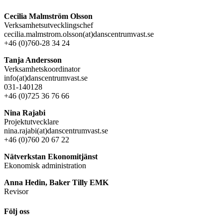
Cecilia Malmström Olsson
Verksamhetsutvecklingschef
cecilia.malmstrom.olsson(at)danscentrumvast.se
+46 (0)760-28 34 24
Tanja Andersson
Verksamhetskoordinator
info(at)danscentrumvast.se
031-140128
+46 (0)725 36 76 66
Nina Rajabi
Projektutvecklare
nina.rajabi(at)danscentrumvast.se
+46 (0)760 20 67 22
Nätverkstan Ekonomitjänst
Ekonomisk administration
Anna Hedin, Baker Tilly EMK
Revisor
Följ oss